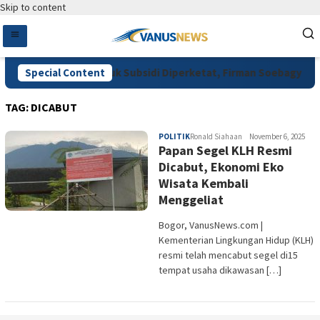
Skip to content
nta Pengawasan Pupuk Subsidi Diperketat, Firman Soebagyo Dor
Special Content
TAG:
DICABUT
POLITIK
Ronald Siahaan
November 6, 2025
Papan Segel KLH Resmi
Dicabut, Ekonomi Eko
Wisata Kembali
Menggeliat
Bogor, VanusNews.com |
Kementerian Lingkungan Hidup (KLH)
resmi telah mencabut segel di15
tempat usaha dikawasan […]