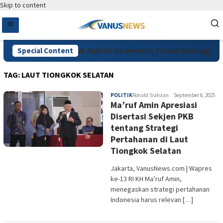
Skip to content
nta Pengawasan Pupuk Subsidi Diperketat, Firman Soebagyo Dor
Special Content
TAG:
LAUT TIONGKOK SELATAN
POLITIK
Ronald Siahaan
September 6, 2025
Ma’ruf Amin Apresiasi
Disertasi Sekjen PKB
tentang Strategi
Pertahanan di Laut
Tiongkok Selatan
Jakarta, VanusNews.com | Wapres
ke-13 RI KH Ma’ruf Amin,
menegaskan strategi pertahanan
Indonesia harus relevan […]