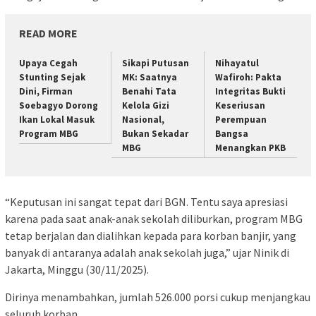
READ MORE
Upaya Cegah
Sikapi Putusan
Nihayatul
Stunting Sejak
MK: Saatnya
Wafiroh: Pakta
Dini, Firman
Benahi Tata
Integritas Bukti
Soebagyo Dorong
Kelola Gizi
Keseriusan
Ikan Lokal Masuk
Nasional,
Perempuan
Program MBG
Bukan Sekadar
Bangsa
MBG
Menangkan PKB
“Keputusan ini sangat tepat dari BGN. Tentu saya apresiasi
karena pada saat anak-anak sekolah diliburkan, program MBG
tetap berjalan dan dialihkan kepada para korban banjir, yang
banyak di antaranya adalah anak sekolah juga,” ujar Ninik di
Jakarta, Minggu (30/11/2025).
Dirinya menambahkan, jumlah 526.000 porsi cukup menjangkau
seluruh korban.