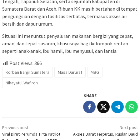
Tengah, Tapanuli Selatan, serta sejumlah kabupaten di
Sumatera Barat dan Aceh. Ribuan KK masih bertahan di tempat
pengungsian dengan fasilitas terbatas, termasuk akses air
bersih dan dapur umum.
Situasi ini menuntut penyaluran makanan bergizi yang cepat,
aman, dan tepat sasaran, khususnya bagi kelompok rentan
seperti anak-anak, ibu hamil, ibu menyusui, dan lansia.
Post Views:
366
Korban Banjir Sumatera
Masa Darurat
MBG
Nihayatul Wafiroh
SHARE
Post
Previous post
Next post
navigation
Viral Dirut Perumda Tirta Patriot
Akses Darat Terputus, Ruslan Daud