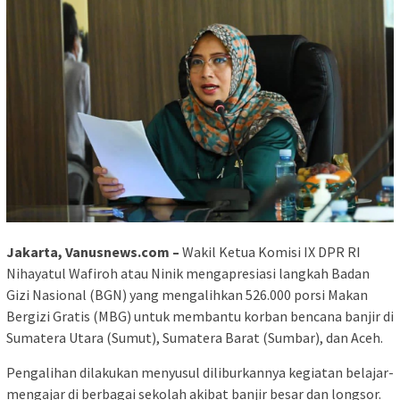
Jakarta, Vanusnews.com –
Wakil Ketua Komisi IX DPR RI
Nihayatul Wafiroh atau Ninik mengapresiasi langkah Badan
Gizi Nasional (BGN) yang mengalihkan 526.000 porsi Makan
Bergizi Gratis (MBG) untuk membantu korban bencana banjir di
Sumatera Utara (Sumut), Sumatera Barat (Sumbar), dan Aceh.
Pengalihan dilakukan menyusul diliburkannya kegiatan belajar-
mengajar di berbagai sekolah akibat banjir besar dan longsor.