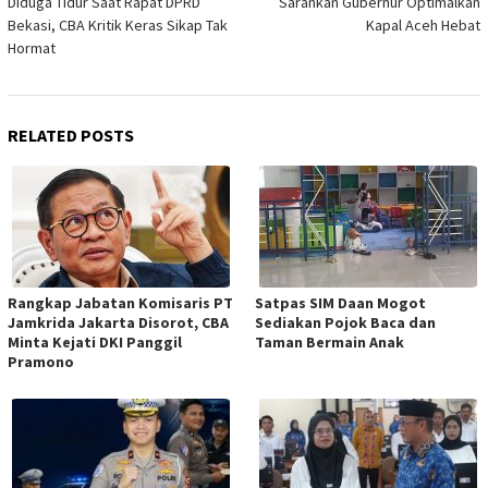
Diduga Tidur Saat Rapat DPRD
Sarankan Gubernur Optimalkan
Bekasi, CBA Kritik Keras Sikap Tak
Kapal Aceh Hebat
Hormat
RELATED POSTS
Rangkap Jabatan Komisaris PT
Satpas SIM Daan Mogot
Jamkrida Jakarta Disorot, CBA
Sediakan Pojok Baca dan
Minta Kejati DKI Panggil
Taman Bermain Anak
Pramono