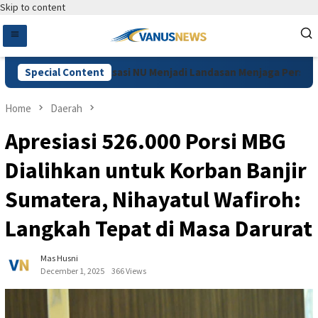
Skip to content
 Muzani: Qanun Asasi NU Menjadi Landasan Menjaga Persatuan 
Special Content
Home
Daerah
Apresiasi 526.000 Porsi MBG
Dialihkan untuk Korban Banjir
Sumatera, Nihayatul Wafiroh:
Langkah Tepat di Masa Darurat
Mas Husni
December 1, 2025
366 Views