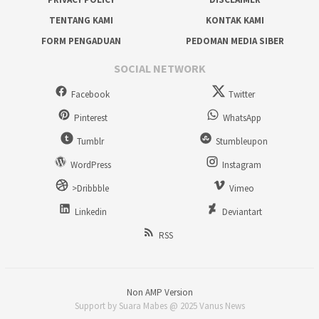
TENTANG KAMI
KONTAK KAMI
FORM PENGADUAN
PEDOMAN MEDIA SIBER
SOCIAL NETWORK
Facebook
Twitter
Pinterest
WhatsApp
Tumblr
Stumbleupon
WordPress
Instagram
>Dribbble
Vimeo
Linkedin
Deviantart
RSS
Non AMP Version
Support by Suara Mabes @ 2025 Vanus News