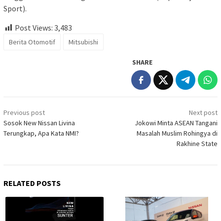
Sport).
Post Views:
3,483
Berita Otomotif
Mitsubishi
SHARE
Post
Previous post
Next post
navigation
Sosok New Nissan Livina
Jokowi Minta ASEAN Tangani
Terungkap, Apa Kata NMI?
Masalah Muslim Rohingya di
Rakhine State
RELATED POSTS