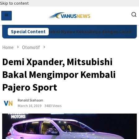
Skip to content
 Cemburu, Pelaku Habisi Nyawa Kekasihnya dengan Cara Dimutila
Special Content
Home
Otomotif
Demi Xpander, Mitsubishi
Bakal Mengimpor Kembali
Pajero Sport
Ronald Siahaan
March 16, 2019
3483 Views