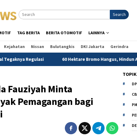
Search
MOTIF
TAG BERITA
BERITA OTOMOTIF
LAINNYA
Kejahatan
Nissan
Bulutangkis
DKI Jakarta
Gerindra
gulasi
60 Hektare Bromo Hangus, Hindun Anisah Desak Ke
TOPIK
D
da Fauziyah Minta
CB
yak Pemagangan bagi
P
i
PE
DE