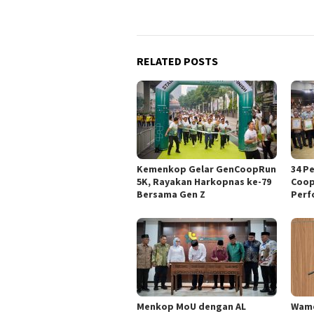
RELATED POSTS
Kemenkop Gelar GenCoopRun
34 P
5K, Rayakan Harkopnas ke-79
Coop
Bersama Gen Z
Perf
Menkop MoU dengan AL
Wame