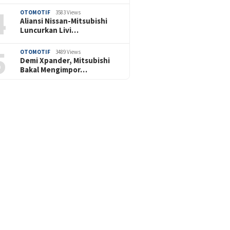
4
OTOMOTIF
3583 Views
Aliansi Nissan-Mitsubishi
Luncurkan Livi…
5
OTOMOTIF
3489 Views
Demi Xpander, Mitsubishi
Bakal Mengimpor…