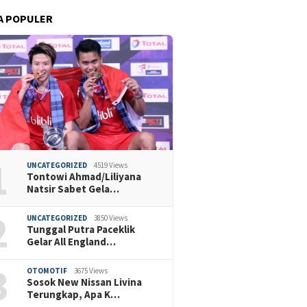
A POPULER
1
UNCATEGORIZED
4519 Views
Tontowi Ahmad/Liliyana
Natsir Sabet Gela…
2
UNCATEGORIZED
3850 Views
Tunggal Putra Paceklik
Gelar All England…
3
OTOMOTIF
3675 Views
Sosok New Nissan Livina
Terungkap, Apa K…