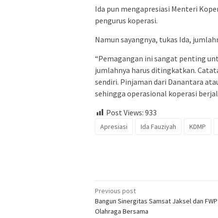
Ida pun mengapresiasi Menteri Kop
pengurus koperasi.
Namun sayangnya, tukas Ida, jumlahn
“Pemagangan ini sangat penting unt
jumlahnya harus ditingkatkan. Catata
sendiri. Pinjaman dari Danantara at
sehingga operasional koperasi berjal
Post Views:
933
Apresiasi
Ida Fauziyah
KDMP
Post
Previous post
Bangun Sinergitas Samsat Jaksel dan FWP
navigation
Olahraga Bersama