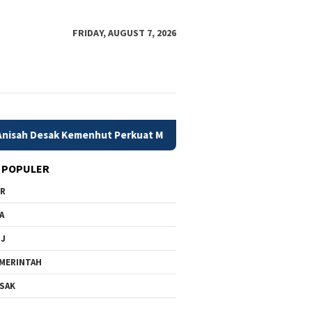
FRIDAY, AUGUST 7, 2026
menhut Perkuat Mitigasi Dini Karhutla
79 Daerah Kekur
 POPULER
PR
A
MJ
MERINTAH
SAK