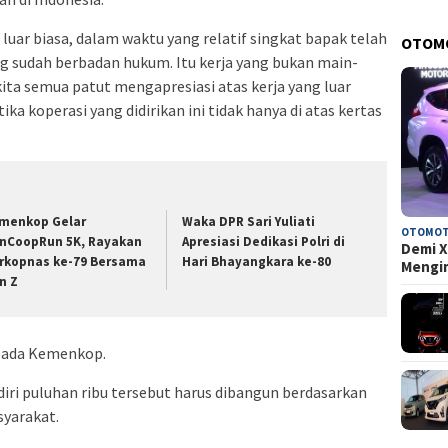
 luar biasa, dalam waktu yang relatif singkat bapak telah
OTOM
 sudah berbadan hukum. Itu kerja yang bukan main-
 kita semua patut mengapresiasi atas kerja yang luar
tika koperasi yang didirikan ini tidak hanya di atas kertas
menkop Gelar
Waka DPR Sari Yuliati
OTOMOT
nCoopRun 5K, Rayakan
Apresiasi Dedikasi Polri di
Demi X
rkopnas ke-79 Bersama
Hari Bhayangkara ke-80
Mengi
n Z
pada Kemenkop.
diri puluhan ribu tersebut harus dibangun berdasarkan
syarakat.