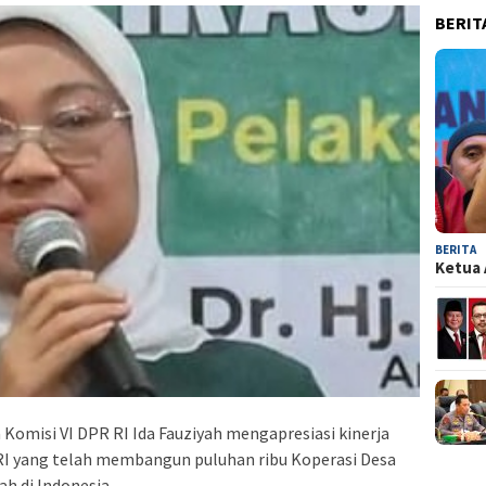
BERIT
BERITA
Ketua 
 Komisi VI DPR RI Ida Fauziyah mengapresiasi kinerja
I yang telah membangun puluhan ribu Koperasi Desa
h di Indonesia.