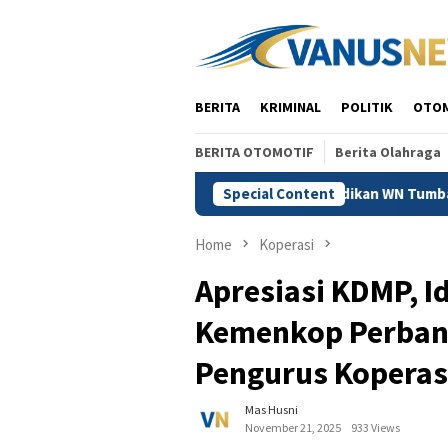
Skip
to
content
BERITA
KRIMINAL
POLITIK
OTO
BERITA OTOMOTIF
Berita Olahraga
 Vidi Batal Demi Hukum, Jangan Jadikan WN Tumbal Tegaknya Re
Special Content
Home
Koperasi
Apresiasi KDMP, I
Kemenkop Perban
Pengurus Koperas
Mas Husni
November 21, 2025
933 Views