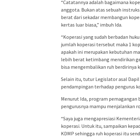
“Catatannya adalah bagaimana kopera
anggota. Bukan atas sebuah instruksi 
berat dari sekadar membangun kope
kertas luar biasa,” imbuh Ida.
“Koperasi yang sudah berbadan hukum
jumlah koperasi tersebut maka 1 kop
apakah ini merupakan kebutuhan masya
lebih berat ketimbang mendirikan ger
bisa mengembalikan ruh berdirinya ko
Selain itu, tutur Legislator asal Da
pendampingan terhadap pengurus ko
Menurut Ida, program pemagangan ba
pengurusnya mampu menjalankan rod
“Saya juga mengapresiasi Kementer
koperasi. Untuk itu, sampaikan kepa
KDMP sehingga ruh koperasi itu send