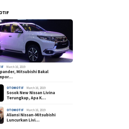
OTIF
IF
March 16, 2019
pander, Mitsubishi Bakal
mpor…
OTOMOTIF
March 16, 2019
Sosok New Nissan Livina
Terungkap, Apa K…
OTOMOTIF
March 16, 2019
Aliansi Nissan-Mitsubishi
Luncurkan Livi…