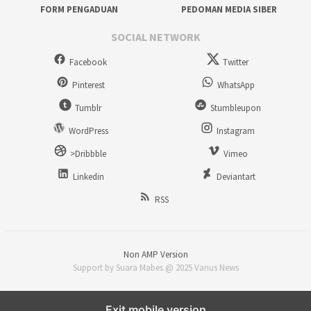
FORM PENGADUAN
PEDOMAN MEDIA SIBER
SOCIAL NETWORK
Facebook
Twitter
Pinterest
WhatsApp
Tumblr
Stumbleupon
WordPress
Instagram
>Dribbble
Vimeo
Linkedin
Deviantart
RSS
Non AMP Version
Support by Suara Mabes @ 2025 Vanus News
Exit mobile version