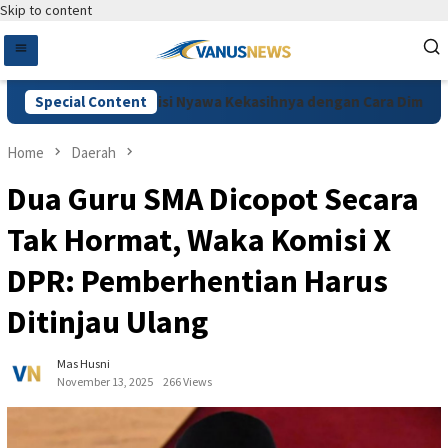
Skip to content
ru, Pelaku Habisi Nyawa Kekasihnya dengan Cara Dimutilasi di 
Special Content
Home
Daerah
Dua Guru SMA Dicopot Secara
Tak Hormat, Waka Komisi X
DPR: Pemberhentian Harus
Ditinjau Ulang
Mas Husni
November 13, 2025
266 Views