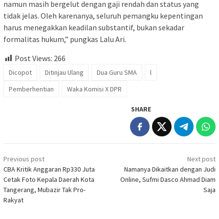
namun masih bergelut dengan gaji rendah dan status yang
tidak jelas. Oleh karenanya, seluruh pemangku kepentingan
harus menegakkan keadilan substantif, bukan sekadar
formalitas hukum,” pungkas Lalu Ari.
Post Views:
266
Dicopot
Ditinjau Ulang
Dua Guru SMA
l
Pemberhentian
Waka Komisi X DPR
SHARE
Post
Previous post
Next post
navigation
CBA Kritik Anggaran Rp330 Juta
Namanya Dikaitkan dengan Judi
Cetak Foto Kepala Daerah Kota
Online, Sufmi Dasco Ahmad Diam
Tangerang, Mubazir Tak Pro-
Saja
Rakyat