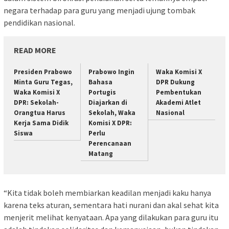
negara terhadap para guru yang menjadi ujung tombak
pendidikan nasional.
READ MORE
Presiden Prabowo
Prabowo Ingin
Waka Komisi X
Minta Guru Tegas,
Bahasa
DPR Dukung
Waka Komisi X
Portugis
Pembentukan
DPR: Sekolah-
Diajarkan di
Akademi Atlet
Orangtua Harus
Sekolah, Waka
Nasional
Kerja Sama Didik
Komisi X DPR:
Siswa
Perlu
Perencanaan
Matang
“Kita tidak boleh membiarkan keadilan menjadi kaku hanya
karena teks aturan, sementara hati nurani dan akal sehat kita
menjerit melihat kenyataan. Apa yang dilakukan para guru itu