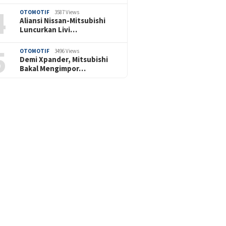
4
OTOMOTIF
3587 Views
Aliansi Nissan-Mitsubishi
Luncurkan Livi…
5
OTOMOTIF
3496 Views
Demi Xpander, Mitsubishi
Bakal Mengimpor…