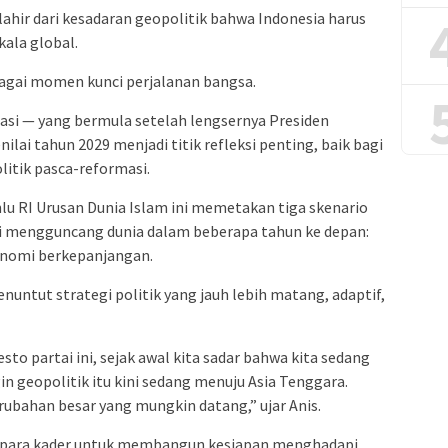
l lahir dari kesadaran geopolitik bahwa Indonesia harus
kala global.
bagai momen kunci perjalanan bangsa.
si — yang bermula setelah lengsernya Presiden
ilai tahun 2029 menjadi titik refleksi penting, baik bagi
itik pasca-reformasi.
u RI Urusan Dunia Islam ini memetakan tiga skenario
i mengguncang dunia dalam beberapa tahun ke depan:
ekonomi berkepanjangan.
enuntut strategi politik yang jauh lebih matang, adaptif,
o partai ini, sejak awal kita sadar bahwa kita sedang
in geopolitik itu kini sedang menuju Asia Tenggara.
rubahan besar yang mungkin datang,” ujar Anis.
t para kader untuk membangun kesiapan menghadapi