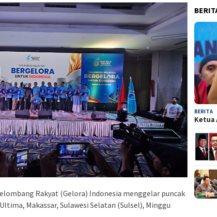
BERIT
BERITA
Ketua 
Gelombang Rakyat (Gelora) Indonesia menggelar puncak
Ultima, Makassar, Sulawesi Selatan (Sulsel), Minggu