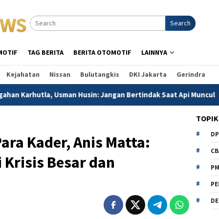
Search
MOTIF
TAG BERITA
BERITA OTOMOTIF
LAINNYA
Kejahatan
Nissan
Bulutangkis
DKI Jakarta
Gerindra
sman Husin: Jangan Bertindak Saat Api Muncul
Ahmad Mu
TOPIK
D
ra Kader, Anis Matta:
CB
 Krisis Besar dan
P
PE
DE