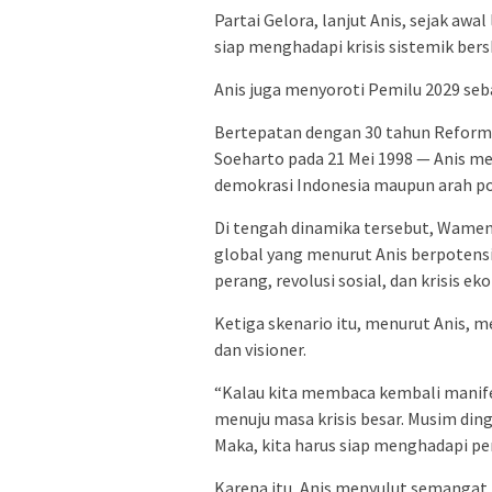
Partai Gelora, lanjut Anis, sejak awa
siap menghadapi krisis sistemik bers
Anis juga menyoroti Pemilu 2029 se
Bertepatan dengan 30 tahun Reforma
Soeharto pada 21 Mei 1998 — Anis men
demokrasi Indonesia maupun arah pol
Di tengah dinamika tersebut, Wamenl
global yang menurut Anis berpotens
perang, revolusi sosial, dan krisis 
Ketiga skenario itu, menurut Anis, m
dan visioner.
“Kalau kita membaca kembali manifest
menuju masa krisis besar. Musim ding
Maka, kita harus siap menghadapi pe
Karena itu, Anis menyulut semanga