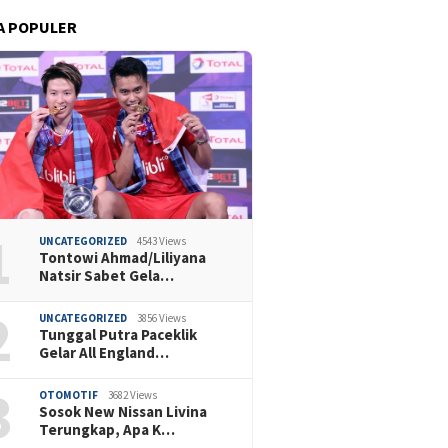
A POPULER
1
UNCATEGORIZED
4543 Views
Tontowi Ahmad/Liliyana
Natsir Sabet Gela…
2
UNCATEGORIZED
3856 Views
Tunggal Putra Paceklik
Gelar All England…
3
OTOMOTIF
3682 Views
Sosok New Nissan Livina
Terungkap, Apa K…