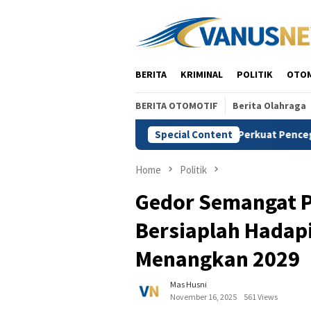
Skip
to
content
BERITA
KRIMINAL
POLITIK
OTO
BERITA OTOMOTIF
Berita Olahraga
si RDKK
Minta Kemenhut Perkuat Pencegahan Karhutla, U
Special Content
Home
Politik
Gedor Semangat Pa
Bersiaplah Hadapi
Menangkan 2029
Mas Husni
November 16, 2025
561 Views