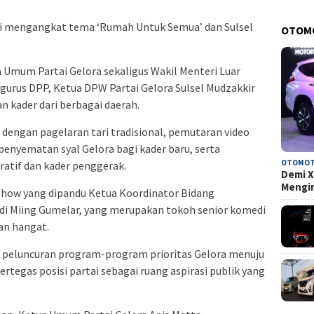
ni mengangkat tema ‘Rumah Untuk Semua’ dan Sulsel
OTOM
a Umum Partai Gelora sekaligus Wakil Menteri Luar
gurus DPP, Ketua DPW Partai Gelora Sulsel Mudzakkir
an kader dari berbagai daerah.
dengan pagelaran tari tradisional, pemutaran video
penyematan syal Gelora bagi kader baru, serta
OTOMOT
atif dan kader penggerak.
Demi X
Mengi
kshow yang dipandu Ketua Koordinator Bidang
di Miing Gumelar, yang merupakan tokoh senior komedi
an hangat.
a peluncuran program-program prioritas Gelora menuju
rtegas posisi partai sebagai ruang aspirasi publik yang