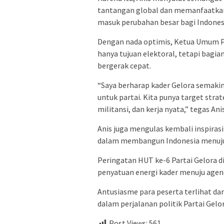
tantangan global dan memanfaatkan
masuk perubahan besar bagi Indones
Dengan nada optimis, Ketua Umum P
hanya tujuan elektoral, tetapi bagi
bergerak cepat.
“Saya berharap kader Gelora semakin 
untuk partai. Kita punya target strat
militansi, dan kerja nyata,” tegas Anis
Anis juga mengulas kembali inspirasi
dalam membangun Indonesia menuju 
Peringatan HUT ke-6 Partai Gelora d
penyatuan energi kader menuju agen
Antusiasme para peserta terlihat da
dalam perjalanan politik Partai Gelora
Post Views:
561