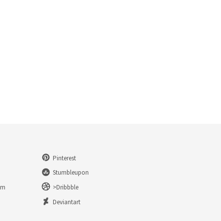
Pinterest
Stumbleupon
am
>Dribbble
n
Deviantart