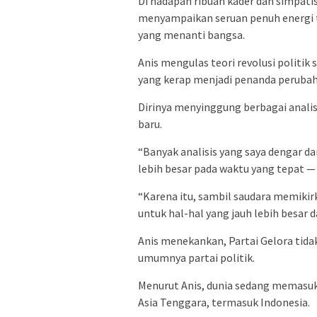
Di hadapan ribuan kader dan simpati
menyampaikan seruan penuh energi t
yang menanti bangsa.
Anis mengulas teori revolusi politi
yang kerap menjadi penanda perubah
Dirinya menyinggung berbagai analisi
baru.
“Banyak analisis yang saya dengar 
lebih besar pada waktu yang tepat — 
“Karena itu, sambil saudara memikir
untuk hal-hal yang jauh lebih besar 
Anis menekankan, Partai Gelora tidak
umumnya partai politik.
Menurut Anis, dunia sedang memasuki
Asia Tenggara, termasuk Indonesia.