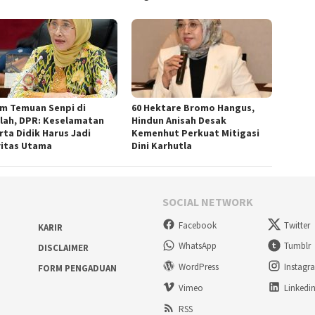
m Temuan Senpi di
60 Hektare Bromo Hangus,
lah, DPR: Keselamatan
Hindun Anisah Desak
rta Didik Harus Jadi
Kemenhut Perkuat Mitigasi
ritas Utama
Dini Karhutla
SOCIAL NETWORK
Facebook
Twitter
KARIR
WhatsApp
Tumblr
DISCLAIMER
WordPress
Instagr
FORM PENGADUAN
Vimeo
Linkedi
RSS