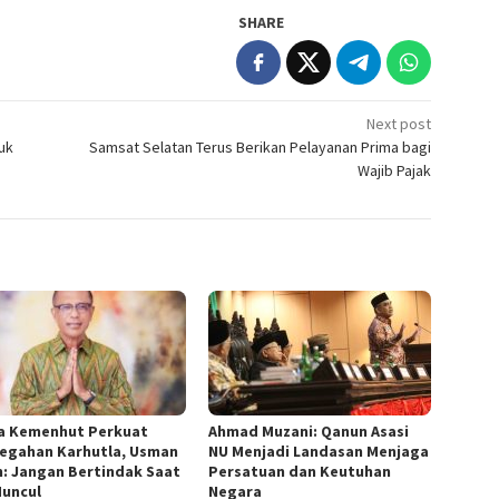
SHARE
Next post
uk
Samsat Selatan Terus Berikan Pelayanan Prima bagi
Wajib Pajak
a Kemenhut Perkuat
Ahmad Muzani: Qanun Asasi
egahan Karhutla, Usman
NU Menjadi Landasan Menjaga
n: Jangan Bertindak Saat
Persatuan dan Keutuhan
Muncul
Negara