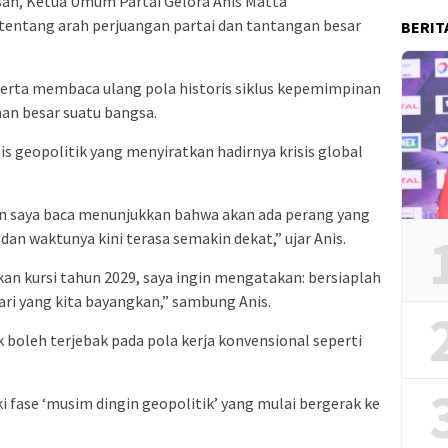
san, Ketua Umum Partai Gelora Anis Matta
entang arah perjuangan partai dan tantangan besar
BERIT
k serta membaca ulang pola historis siklus kepemimpinan
an besar suatu bangsa.
s geopolitik yang menyiratkan hadirnya krisis global
dan saya baca menunjukkan bahwa akan ada perang yang
dan waktunya kini terasa semakin dekat,” ujar Anis.
kan kursi tahun 2029, saya ingin mengatakan: bersiaplah
dari yang kita bayangkan,” sambung Anis.
 boleh terjebak pada pola kerja konvensional seperti
 fase ‘musim dingin geopolitik’ yang mulai bergerak ke