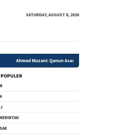
SATURDAY, AUGUST 8, 2026
zani: Qanun Asasi NU Menjadi Landasan Menjaga Persatuan dan
 POPULER
PR
A
MJ
MERINTAH
SAK