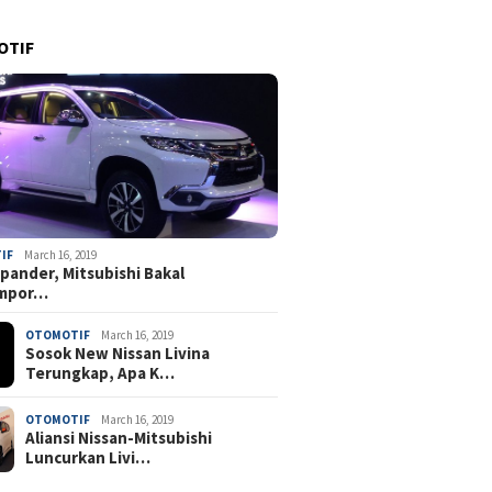
OTIF
IF
March 16, 2019
pander, Mitsubishi Bakal
mpor…
OTOMOTIF
March 16, 2019
Sosok New Nissan Livina
Terungkap, Apa K…
OTOMOTIF
March 16, 2019
Aliansi Nissan-Mitsubishi
Luncurkan Livi…