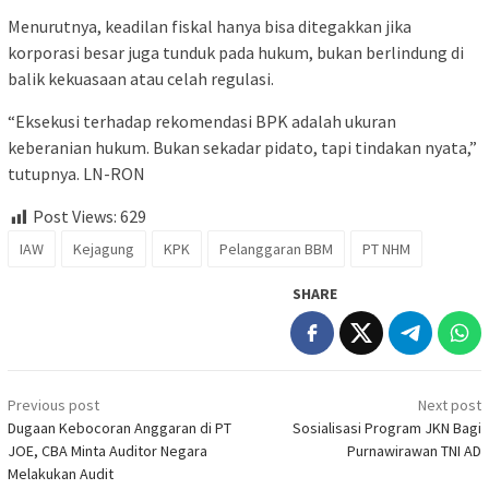
Menurutnya, keadilan fiskal hanya bisa ditegakkan jika
korporasi besar juga tunduk pada hukum, bukan berlindung di
balik kekuasaan atau celah regulasi.
“Eksekusi terhadap rekomendasi BPK adalah ukuran
keberanian hukum. Bukan sekadar pidato, tapi tindakan nyata,”
tutupnya. LN-RON
Post Views:
629
IAW
Kejagung
KPK
Pelanggaran BBM
PT NHM
SHARE
Post
Previous post
Next post
navigation
Dugaan Kebocoran Anggaran di PT
Sosialisasi Program JKN Bagi
JOE, CBA Minta Auditor Negara
Purnawirawan TNI AD
Melakukan Audit