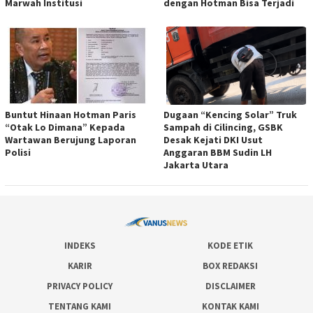
Marwah Institusi
dengan Hotman Bisa Terjadi
Buntut Hinaan Hotman Paris
Dugaan “Kencing Solar” Truk
“Otak Lo Dimana” Kepada
Sampah di Cilincing, GSBK
Wartawan Berujung Laporan
Desak Kejati DKI Usut
Polisi
Anggaran BBM Sudin LH
Jakarta Utara
INDEKS
KODE ETIK
KARIR
BOX REDAKSI
PRIVACY POLICY
DISCLAIMER
TENTANG KAMI
KONTAK KAMI