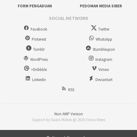
FORM PENGADUAN
PEDOMAN MEDIA SIBER
SOCIAL NETWORK
Facebook
Twitter
Pinterest
WhatsApp
Tumblr
Stumbleupon
WordPress
Instagram
>Dribbble
Vimeo
Linkedin
Deviantart
RSS
Non AMP Version
Support by Suara Mabes @ 2025 Vanus News