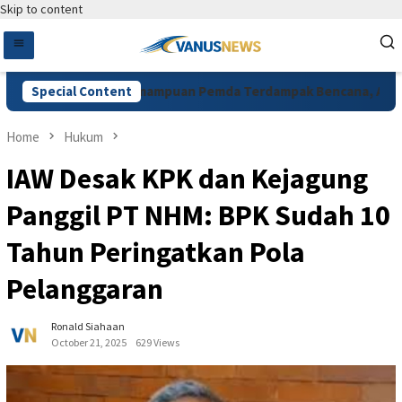
Skip to content
n Rendahnya Kemampuan Pemda Terdampak Bencana, Alex Indra:
Special Content
Home
Hukum
IAW Desak KPK dan Kejagung
Panggil PT NHM: BPK Sudah 10
Tahun Peringatkan Pola
Pelanggaran
Ronald Siahaan
October 21, 2025
629 Views