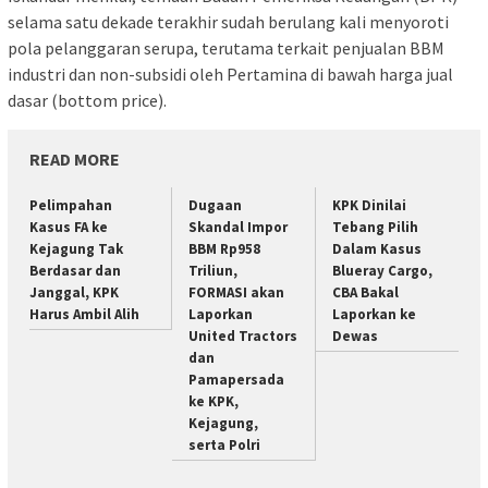
selama satu dekade terakhir sudah berulang kali menyoroti
pola pelanggaran serupa, terutama terkait penjualan BBM
industri dan non-subsidi oleh Pertamina di bawah harga jual
dasar (bottom price).
READ MORE
Pelimpahan
Dugaan
KPK Dinilai
Kasus FA ke
Skandal Impor
Tebang Pilih
Kejagung Tak
BBM Rp958
Dalam Kasus
Berdasar dan
Triliun,
Blueray Cargo,
Janggal, KPK
FORMASI akan
CBA Bakal
Harus Ambil Alih
Laporkan
Laporkan ke
United Tractors
Dewas
dan
Pamapersada
ke KPK,
Kejagung,
serta Polri