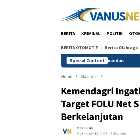
Skip
to
content
BERITA
KRIMINAL
POLITIK
OTO
BERITA OTOMOTIF
Berita Olahraga
ana, Alex Indra: Perlu Seorang Komandan
Special Content
Rencana Pen
Home
Nasional
Kemendagri Ingat
Target FOLU Net 
Berkelanjutan
Mas Husni
September 18, 2025
515 Views