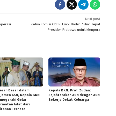
Next post
operasi
Ketua Komisi X DPR: Erick Thohir Pilihan Tepat
Presiden Prabowo untuk Menpora
eran Besar dalam
Kepala BKN, Prof. Zudan:
jemen ASN, Kepala BKN
Sejahterakan ASN dengan ASN
ianugerahi Gelar
Bekerja Dekat Keluarga
rmatan Adat dari
ltanan Ternate