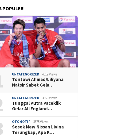
A POPULER
1
UNCATEGORIZED
4519 Views
Tontowi Ahmad/Liliyana
Natsir Sabet Gela…
2
UNCATEGORIZED
3850 Views
Tunggal Putra Paceklik
Gelar All England…
3
OTOMOTIF
3675 Views
Sosok New Nissan Livina
Terungkap, Apa K…