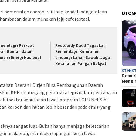
ri pemerintah daerah, rentang kendali pengelolaan
OTOM
i hambatan dalam menekan laju deforestasi.
mendagri Perkuat
Restuardy Daud Tegaskan
ran Daerah dalam
Kemendagri Komitmen
ansisi Energi Nasional
Lindungi Lahan Sawah, Jaga
Ketahanan Pangan Rakyat
OTOMOT
Demi X
Mengi
intahan Daerah I Ditjen Bina Pembangunan Daerah
askan KPH memegang peran strategis dalam pencapaian
lalui sektor kehutanan lewat program FOLU Net Sink
an karbon dari hutan lebih besar daripada emisi yang
aknya sangat luas. Bukan hanya menjaga kelestarian
gunan daerah, membuka lapangan kerja lewat