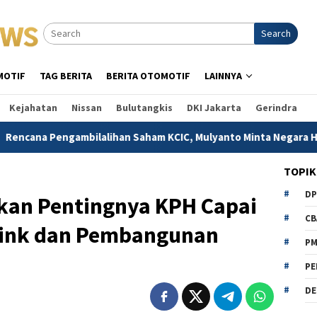
Search
MOTIF
TAG BERITA
BERITA OTOMOTIF
LAINNYA
Kejahatan
Nissan
Bulutangkis
DKI Jakarta
Gerindra
gambilalihan Saham KCIC, Mulyanto Minta Negara Hati-hati
TOPIK
D
kan Pentingnya KPH Capai
CB
Sink dan Pembangunan
P
PE
DE