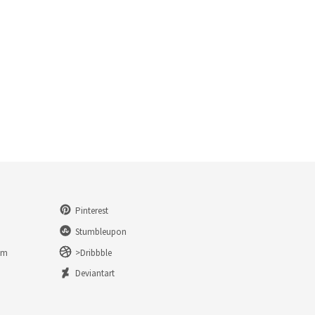
Pinterest
Stumbleupon
am
>Dribbble
n
Deviantart