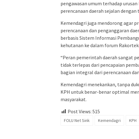
pengawasan umum terhadap urusan k
perencanaan daerah sejalan dengan 
Kemendagri juga mendorong agar pro
perencanaan dan penganggaran daera
berbasis Sistem Informasi Pembangu
kehutanan ke dalam forum Rakortek
“Peran pemerintah daerah sangat p
tidak terlepas dari pencapaian pem
bagian integral dari perencanaan da
Kemendagri menekankan, tanpa duku
KPH untuk benar-benar optimal men
masyarakat.
Post Views:
515
FOLU Net Sink
Kemendagri
KPH