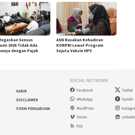
Tegaskan Sensus
ASN Rasakan Kehadiran
omi 2026 Tidak Ada
KORPRI Lewat Program
annya dengan Pajak
Sejuta Vaksin HPV
SOCIAL NETWORK
Facebook
Twitter
KARIR
WhatsApp
Tumblr
DISCLAIMER
WordPress
Instagr
FORM PENGADUAN
Vimeo
Linkedi
RSS