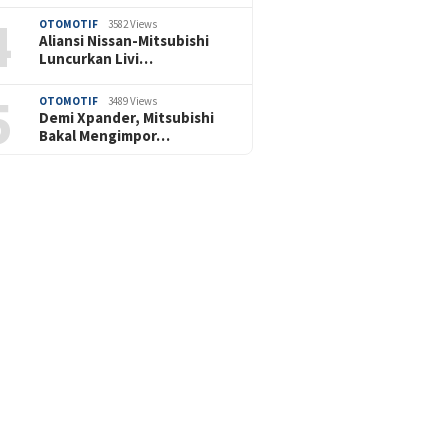
4
OTOMOTIF
3582 Views
Aliansi Nissan-Mitsubishi
Luncurkan Livi…
5
OTOMOTIF
3489 Views
Demi Xpander, Mitsubishi
Bakal Mengimpor…