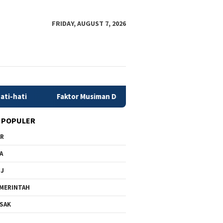
FRIDAY, AUGUST 7, 2026
Faktor Musiman Dongkrak Pertumbuhan Ekonomi 5,29 Persen
 POPULER
PR
A
MJ
MERINTAH
SAK