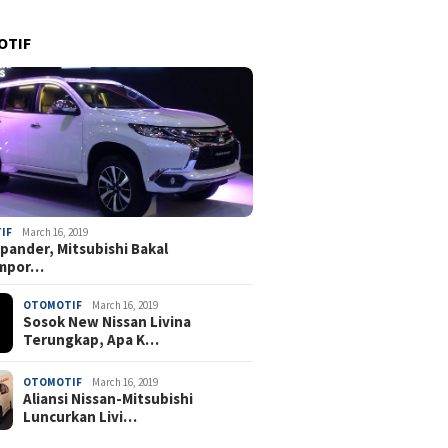
OTIF
IF
March 16, 2019
pander, Mitsubishi Bakal
mpor…
OTOMOTIF
March 16, 2019
Sosok New Nissan Livina
Terungkap, Apa K…
OTOMOTIF
March 16, 2019
Aliansi Nissan-Mitsubishi
Luncurkan Livi…