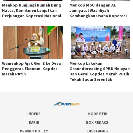
Menkop Kunjungi Rumah Bung
Menkop MoU dengan AL
Hatta, Komitmen Lanjutkan
Jamiyatul Washliyah
Perjuangan Koperasi Nasional
Kembangkan Usaha Koperasi
Wamenkop Ajak Gen Z ke Desa
Menkop Lakukan
Penggerak Ekonomi Kopdes
Groundbreaking SPBU Nelayan
Merah Putih
Dan Gerai Kopdes Merah Putih
Tukak Sadai Serentak
INDEKS
KODE ETIK
KARIR
BOX REDAKSI
PRIVACY POLICY
DISCLAIMER