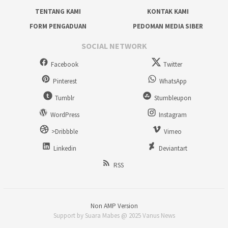
TENTANG KAMI
KONTAK KAMI
FORM PENGADUAN
PEDOMAN MEDIA SIBER
SOCIAL NETWORK
Facebook
Twitter
Pinterest
WhatsApp
Tumblr
Stumbleupon
WordPress
Instagram
>Dribbble
Vimeo
Linkedin
Deviantart
RSS
Non AMP Version
Support by Suara Mabes @ 2025 Vanus News