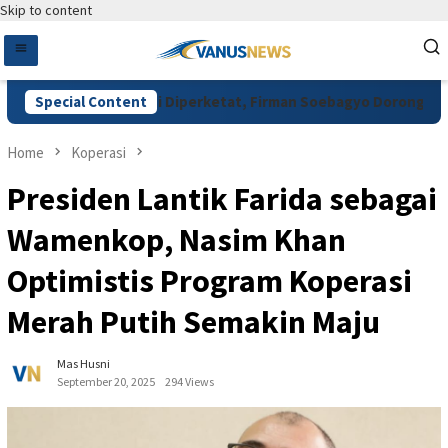
Skip to content
an Pupuk Subsidi Diperketat, Firman Soebagyo Dorong Digitalis
Special Content
Home
Koperasi
Presiden Lantik Farida sebagai
Wamenkop, Nasim Khan
Optimistis Program Koperasi
Merah Putih Semakin Maju
Mas Husni
September 20, 2025
294 Views