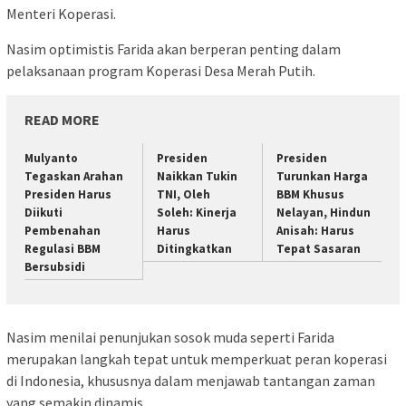
Menteri Koperasi.
Nasim optimistis Farida akan berperan penting dalam
pelaksanaan program Koperasi Desa Merah Putih.
READ MORE
Mulyanto
Presiden
Presiden
Tegaskan Arahan
Naikkan Tukin
Turunkan Harga
Presiden Harus
TNI, Oleh
BBM Khusus
Diikuti
Soleh: Kinerja
Nelayan, Hindun
Pembenahan
Harus
Anisah: Harus
Regulasi BBM
Ditingkatkan
Tepat Sasaran
Bersubsidi
Nasim menilai penunjukan sosok muda seperti Farida
merupakan langkah tepat untuk memperkuat peran koperasi
di Indonesia, khususnya dalam menjawab tantangan zaman
yang semakin dinamis.