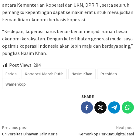
antara Kementerian Koperasi dan UKM, DPR RI, serta seluruh
pemangku kepentingan dapat semakin erat untuk mewujudkan
kemandirian ekonomi berbasis koperasi.
“Ke depan, koperasi harus benar-benar menjadi rumah besar
ekonomi kerakyatan. Dengan keterlibatan generasi muda, saya
optimis koperasi Indonesia akan lebih maju dan berdaya saing,”
pungkas Nasim Khan.
Post Views:
294
Farida
Koperasi Merah Putih
Nasim Khan
Presiden
Wamenkop
SHARE
Post
Previous post
Next post
navigation
Universitas Binawan Jalin Kerja
Kemenkop Perkuat Digitalisasi