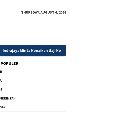
THURSDAY, AUGUST 6, 2026
ya Minta Kenaikan Gaji Kepala Daerah Dikaji Matang dan Berbasis 
 POPULER
PR
A
MJ
MERINTAH
SAK