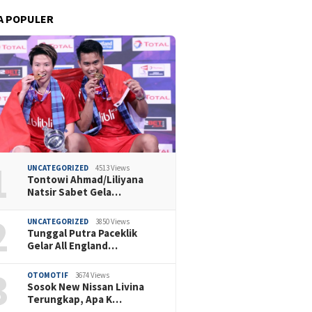
A POPULER
1
UNCATEGORIZED
4513 Views
Tontowi Ahmad/Liliyana
Natsir Sabet Gela…
2
UNCATEGORIZED
3850 Views
Tunggal Putra Paceklik
Gelar All England…
3
OTOMOTIF
3674 Views
Sosok New Nissan Livina
Terungkap, Apa K…