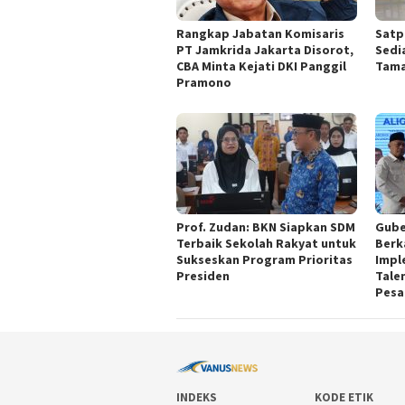
Rangkap Jabatan Komisaris
Satp
PT Jamkrida Jakarta Disorot,
Sedi
CBA Minta Kejati DKI Panggil
Tama
Pramono
Prof. Zudan: BKN Siapkan SDM
Gube
Terbaik Sekolah Rakyat untuk
Berk
Sukseskan Program Prioritas
Impl
Presiden
Tale
Pesa
INDEKS
KODE ETIK