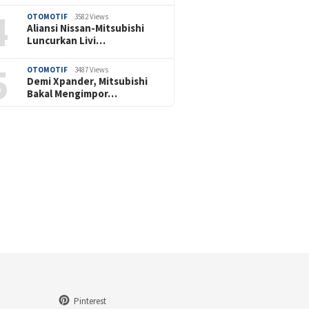
4
OTOMOTIF
3582 Views
Aliansi Nissan-Mitsubishi
Luncurkan Livi…
5
OTOMOTIF
3487 Views
Demi Xpander, Mitsubishi
Bakal Mengimpor…
Pinterest