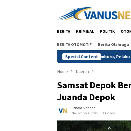
Skip
to
content
BERITA
KRIMINAL
POLITIK
OTO
BERITA OTOMOTIF
Berita Olahraga
amankan Polres Depok
Diduga Cemburu, Pelaku Habisi Ny
Special Content
Home
Daerah
Samsat Depok Berb
Juanda Depok
Ronald Siahaan
November 4, 2025
341 Views