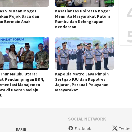
as SIM Daan Mogot
Kasatlantas Polresta Bogor
akan Pojok Baca dan
Meminta Masyarakat Patuhi
n Bermain Anak
Rambu dan Kelengkapan
Kendaraan
rnur Maluku Utara:
Kapolda Metro Jaya Pimpin
at Pendampingan BKN,
Sertijab PJU dan Kapolres
ementasi Manajemen
Jajaran, Perkuat Pelayanan
nta di Daerah Melaju
Masyarakat
t
SOCIAL NETWORK
Facebook
Twitter
KARIR