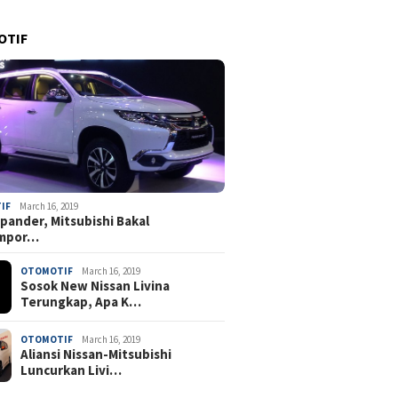
OTIF
IF
March 16, 2019
pander, Mitsubishi Bakal
mpor…
OTOMOTIF
March 16, 2019
Sosok New Nissan Livina
Terungkap, Apa K…
OTOMOTIF
March 16, 2019
Aliansi Nissan-Mitsubishi
Luncurkan Livi…