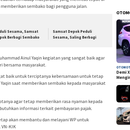
 memberikan sembako bagi pengguna jalan.
OTOM
duli Sesama, Samsat
Samsat Depok Peduli
pok Berbagi Sembako
Sesama, Saling Berbagi
hammad Ainul Yaqin kegiatan yang sangat baik agar
ri bersama masyarakat.
OTOMOT
Demi X
gat baik untuk terciptanya kebersamaan untuk tetap
Mengi
ul Yaqin saat memberikan sembako kepada masyarakat
otanya agar tetap memberikan rasa nyaman kepada
tuhkan informasi terkait pembayaran pajak.
 tetap akan membantu dan melayani WP untuk
. VN-KIK