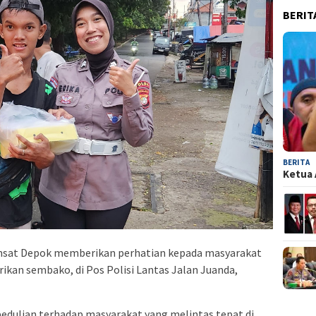
BERIT
BERITA
Ketua 
 amsat Depok memberikan perhatian kepada masyarakat
an sembako, di Pos Polisi Lantas Jalan Juanda,
edulian terhadap masyarakat yang melintas tepat di