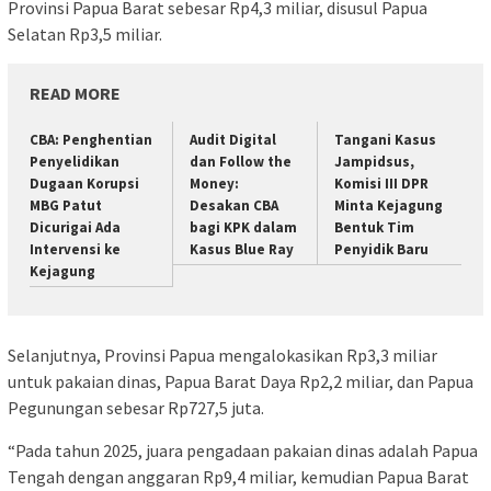
Provinsi Papua Barat sebesar Rp4,3 miliar, disusul Papua
Selatan Rp3,5 miliar.
READ MORE
CBA: Penghentian
Audit Digital
Tangani Kasus
Penyelidikan
dan Follow the
Jampidsus,
Dugaan Korupsi
Money:
Komisi III DPR
MBG Patut
Desakan CBA
Minta Kejagung
Dicurigai Ada
bagi KPK dalam
Bentuk Tim
Intervensi ke
Kasus Blue Ray
Penyidik Baru
Kejagung
Selanjutnya, Provinsi Papua mengalokasikan Rp3,3 miliar
untuk pakaian dinas, Papua Barat Daya Rp2,2 miliar, dan Papua
Pegunungan sebesar Rp727,5 juta.
“Pada tahun 2025, juara pengadaan pakaian dinas adalah Papua
Tengah dengan anggaran Rp9,4 miliar, kemudian Papua Barat