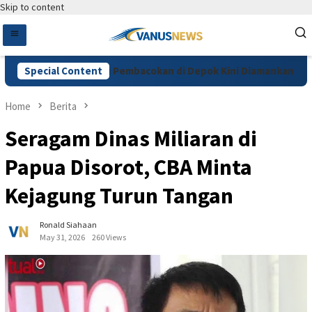
Skip to content
 Cemburu, Pelaku Pembacokan di Depok Kini Diamankan Polres D
Special Content
Home
Berita
Seragam Dinas Miliaran di
Papua Disorot, CBA Minta
Kejagung Turun Tangan
Ronald Siahaan
May 31, 2026
260 Views