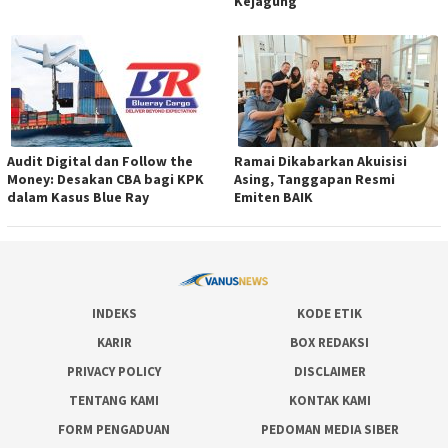
Kejagung
Audit Digital dan Follow the
Ramai Dikabarkan Akuisisi
Money: Desakan CBA bagi KPK
Asing, Tanggapan Resmi
dalam Kasus Blue Ray
Emiten BAIK
INDEKS
KODE ETIK
KARIR
BOX REDAKSI
PRIVACY POLICY
DISCLAIMER
TENTANG KAMI
KONTAK KAMI
FORM PENGADUAN
PEDOMAN MEDIA SIBER