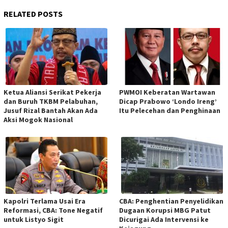
RELATED POSTS
Ketua Aliansi Serikat Pekerja
PWMOI Keberatan Wartawan
dan Buruh TKBM Pelabuhan,
Dicap Prabowo ‘Londo Ireng’
Jusuf Rizal Bantah Akan Ada
Itu Pelecehan dan Penghinaan
Aksi Mogok Nasional
Kapolri Terlama Usai Era
CBA: Penghentian Penyelidikan
Reformasi, CBA: Tone Negatif
Dugaan Korupsi MBG Patut
untuk Listyo Sigit
Dicurigai Ada Intervensi ke