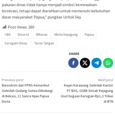
pakaian dinas tidak hanya menjadi simbol kemewahan
birokrasi, tetapi dapat diarahkan untuk memenuhi kebutuhan
dasar masyarakat Papua,” pungkas Uchok Sky.
Post Views:
260
CBA
Disorot
Miliaran
Minta Kejagung
Papua
Seragam Dinas
Turun Tangan
SHARE
Post
Previous post
Next post
navigation
Bareskrim dan PPNS Kemenhut
Kejari Karawang Geledah Kantor
Geledah Gudang Satwa Dilindungi
PT BAS, GSBK Desak Kejagung
di Bekasi, 11 Sanca Hijau Papua
Usut Dugaan Kerugian Rp1,3 Triliun
Disita
di BTN