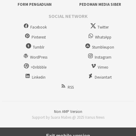
FORM PENGADUAN
PEDOMAN MEDIA SIBER
SOCIAL NETWORK
Facebook
Twitter
Pinterest
WhatsApp
Tumblr
Stumbleupon
WordPress
Instagram
>Dribbble
Vimeo
Linkedin
Deviantart
RSS
Non AMP Version
Support by Suara Mabes @ 2025 Vanus News
Exit mobile version