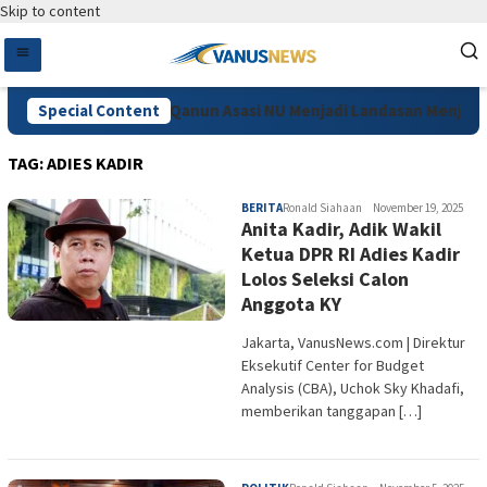
Skip to content
Special Content
Ahmad Muzani: Qanun Asasi NU Menjadi Landasan Menjaga
TAG:
ADIES KADIR
BERITA
Ronald Siahaan
November 19, 2025
Anita Kadir, Adik Wakil
Ketua DPR RI Adies Kadir
Lolos Seleksi Calon
Anggota KY
Jakarta, VanusNews.com | Direktur
Eksekutif Center for Budget
Analysis (CBA), Uchok Sky Khadafi,
memberikan tanggapan […]