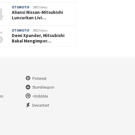
4
OTOMOTIF
3585 Views
Aliansi Nissan-Mitsubishi
Luncurkan Livi…
5
OTOMOTIF
3492 Views
Demi Xpander, Mitsubishi
Bakal Mengimpor…
Pinterest
Stumbleupon
am
>Dribbble
n
Deviantart