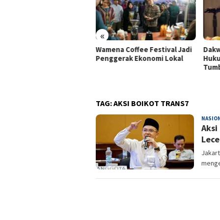
«
is Alasan Korupsi karena
Wamena Coffee Festival Jadi
Dakw
i Rendah, Giri Ramanda
Penggerak Ekonomi Lokal
Huku
ta Kenaikan Tunjangan
Tumb
ala Daerah Ditunda
TAG:
AKSI BOIKOT TRANS7
NASIO
Aksi
Lece
Jakart
menge