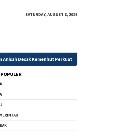
SATURDAY, AUGUST 8, 2026
sak Kemenhut Perkuat Mitigasi Dini Karhutla
79 Daerah 
 POPULER
PR
A
MJ
MERINTAH
SAK