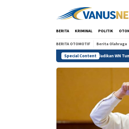
Skip
to
content
BERITA
KRIMINAL
POLITIK
OTO
BERITA OTOMOTIF
Berita Olahraga
akwaan Vidi Batal Demi Hukum, Jangan Jadikan WN Tumbal Tegak
Special Content