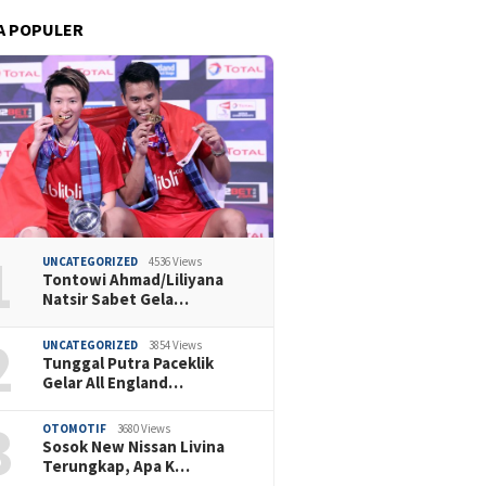
A POPULER
1
UNCATEGORIZED
4536 Views
Tontowi Ahmad/Liliyana
Natsir Sabet Gela…
2
UNCATEGORIZED
3854 Views
Tunggal Putra Paceklik
Gelar All England…
3
OTOMOTIF
3680 Views
Sosok New Nissan Livina
Terungkap, Apa K…