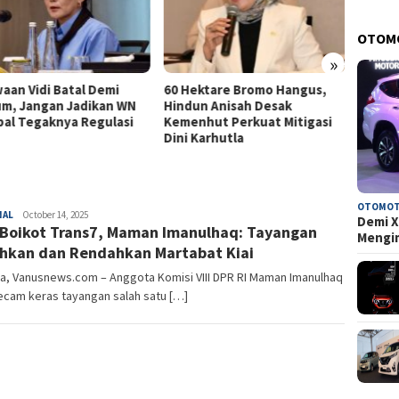
OTOM
»
aan Vidi Batal Demi
60 Hektare Bromo Hangus,
79 Da
m, Jangan Jadikan WN
Hindun Anisah Desak
Anggar
al Tegaknya Regulasi
Kemenhut Perkuat Mitigasi
Widod
Dini Karhutla
Pusat
OTOMOT
NAL
Mas
October 14, 2025
Demi X
 Boikot Trans7, Maman Imanulhaq: Tayangan
Husni
Mengi
hkan dan Rendahkan Martabat Kiai
a, Vanusnews.com – Anggota Komisi VIII DPR RI Maman Imanulhaq
cam keras tayangan salah satu […]