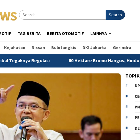
Search
MOTIF
TAG BERITA
BERITA OTOMOTIF
LAINNYA
Kejahatan
Nissan
Bulutangkis
DKI Jakarta
Gerindra
nya Regulasi
60 Hektare Bromo Hangus, Hindun Anisah De
TOPIK
D
CB
P
PE
DE