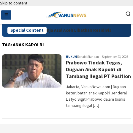
Skip to content
kpus Ungkap 132 Kg Ganja Asal Aceh Libatkan Residivis
Special Content
Se
TAG:
ANAK KAPOLRI
HUKUM
Ronald Siahaan
September 23, 2025
Prabowo Tindak Tegas,
Dugaan Anak Kapolri di
Tambang Ilegal PT Position
Jakarta, VanusNews.com | Dugaan
keterlibatan anak Kapolri Jenderal
Listyo Sigit Prabowo dalam bisnis
tambang ilegal […]