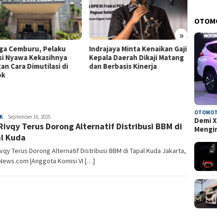
OTOM
»
a Cemburu, Pelaku
Indrajaya Minta Kenaikan Gaji
Laka Ka
i Nyawa Kekasihnya
Kepala Daerah Dikaji Matang
DPR: In
 Cara Dimutilasi di
dan Berbasis Kinerja
Keselam
k
Nasiona
OTOMOT
K
Ronald
September 16, 2025
Demi X
Rivqy Terus Dorong Alternatif Distribusi BBM di
Siahaan
Mengi
l Kuda
vqy Terus Dorong Alternatif Distribusi BBM di Tapal Kuda Jakarta,
News.com |Anggota Komisi VI […]