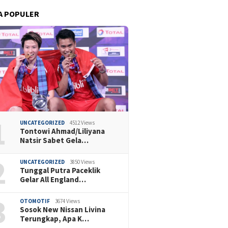
A POPULER
1
UNCATEGORIZED
4512 Views
Tontowi Ahmad/Liliyana
Natsir Sabet Gela…
2
UNCATEGORIZED
3850 Views
Tunggal Putra Paceklik
Gelar All England…
3
OTOMOTIF
3674 Views
Sosok New Nissan Livina
Terungkap, Apa K…