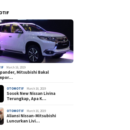
Presiden Harus Diikuti
Pembenahan Regulasi BBM
Bersubsidi
OTIF
pal Terus Berulang,
Diduga C
dikator Rapuhnya
Pembacok
atan Pelayaran
Diamanka
l
IF
March 16, 2019
pander, Mitsubishi Bakal
mpor…
OTOMOTIF
March 16, 2019
Sosok New Nissan Livina
Terungkap, Apa K…
OTOMOTIF
March 16, 2019
Aliansi Nissan-Mitsubishi
Luncurkan Livi…