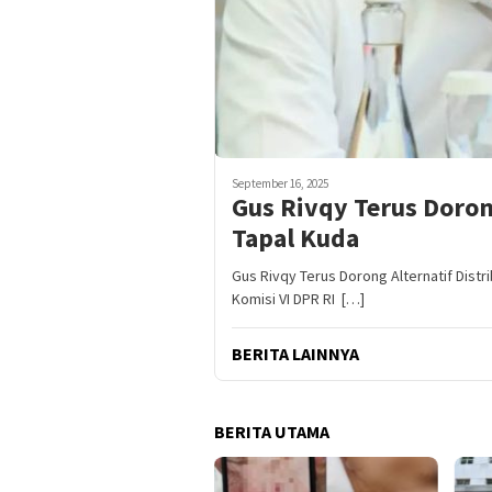
September 16, 2025
Gus Rivqy Terus Doron
Tapal Kuda
Gus Rivqy Terus Dorong Alternatif Dist
Komisi VI DPR RI […]
BERITA LAINNYA
BERITA UTAMA
anto Tegaskan Arahan