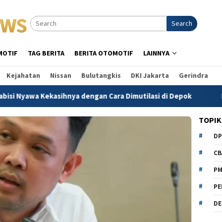
Search
MOTIF
TAG BERITA
BERITA OTOMOTIF
LAINNYA
Kejahatan
Nissan
Bulutangkis
DKI Jakarta
Gerindra
 Kekasihnya dengan Cara Dimutilasi di Depok
Indrajaya M
TOPIK
D
CB
P
PE
DE