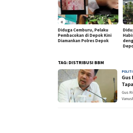
iden Harus Diikuti
benahan Regulasi BBM
ubsidi
«
Diduga Cemburu, Pelaku
Didug
Pembacokan di Depok Kini
Habis
Diamankan Polres Depok
dengan
Depo
TAG:
DISTRIBUSI BBM
POLITI
Gus 
Tapa
Gus Ri
Vanus