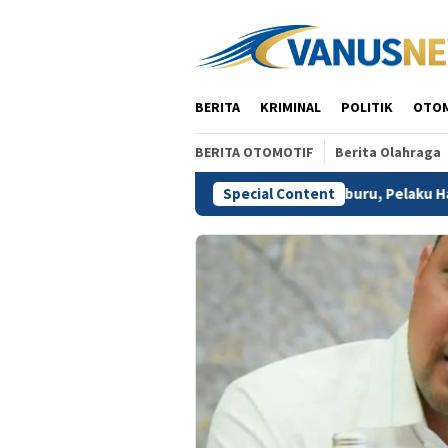
Skip
to
content
BERITA
KRIMINAL
POLITIK
OTO
BERITA OTOMOTIF
Berita Olahraga
nkan Polres Depok
Diduga Cemburu, Pelaku Habisi Nyawa
Special Content