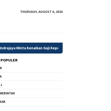
THURSDAY, AUGUST 6, 2026
inta Kenaikan Gaji Kepala Daerah Dikaji Matang dan Berbasis Kine
 POPULER
PR
A
MJ
MERINTAH
SAK