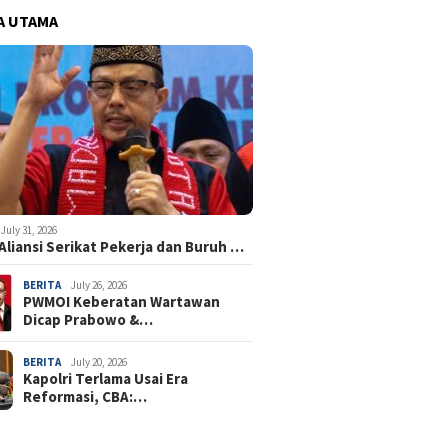
A UTAMA
July 31, 2026
Aliansi Serikat Pekerja dan Buruh …
BERITA
July 26, 2026
PWMOI Keberatan Wartawan
Dicap Prabowo &…
BERITA
July 20, 2026
Kapolri Terlama Usai Era
Reformasi, CBA:…
Mulyanto Tegaskan Arahan