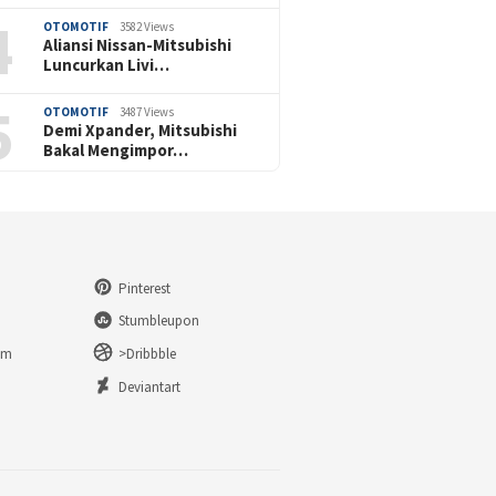
4
OTOMOTIF
3582 Views
Aliansi Nissan-Mitsubishi
Luncurkan Livi…
5
OTOMOTIF
3487 Views
Demi Xpander, Mitsubishi
Bakal Mengimpor…
Pinterest
Stumbleupon
am
>Dribbble
n
Deviantart