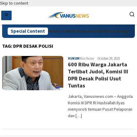
Skip to content
Diduga Cemburu, Pelaku Habisi Nyawa Kekasihnya dengan Car
Special Content
TAG:
DPR DESAK POLISI
HUKUM
Mas Husni
October 29, 2025
600 Ribu Warga Jakarta
Terlibat Judol, Komisi III
DPR Desak Polisi Usut
Tuntas
Jakarta, Vanusnews.com – Anggota
Komisi III DPR RI Hasbiallah Ilyas
menyoroti temuan Pusat Pelaporan
dan […]