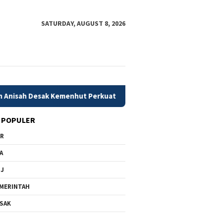
SATURDAY, AUGUST 8, 2026
sak Kemenhut Perkuat Mitigasi Dini Karhutla
79 Daerah 
 POPULER
PR
A
MJ
MERINTAH
SAK