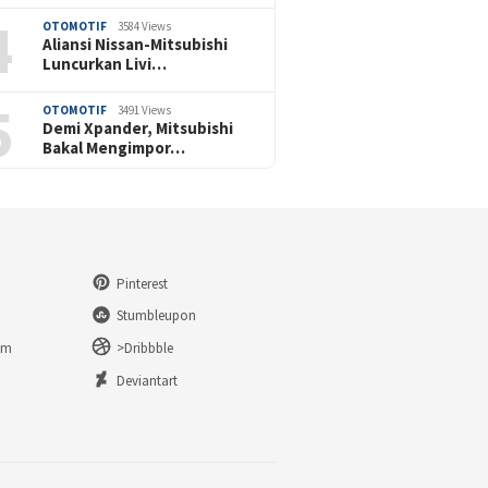
4
OTOMOTIF
3584 Views
Aliansi Nissan-Mitsubishi
Luncurkan Livi…
5
OTOMOTIF
3491 Views
Demi Xpander, Mitsubishi
Bakal Mengimpor…
Pinterest
Stumbleupon
am
>Dribbble
n
Deviantart