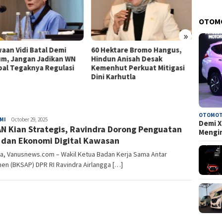
OTOM
»
aan Vidi Batal Demi
60 Hektare Bromo Hangus,
79 Da
m, Jangan Jadikan WN
Hindun Anisah Desak
Anggar
al Tegaknya Regulasi
Kemenhut Perkuat Mitigasi
Widod
Dini Karhutla
Pusat
OTOMOT
MI
Mas
October 29, 2025
Demi X
N Kian Strategis, Ravindra Dorong Penguatan
Husni
Mengi
i dan Ekonomi Digital Kawasan
ta, Vanusnews.com – Wakil Ketua Badan Kerja Sama Antar
en (BKSAP) DPR RI Ravindra Airlangga […]