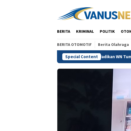
Skip
to
content
BERITA
KRIMINAL
POLITIK
OTO
BERITA OTOMOTIF
Berita Olahraga
akwaan Vidi Batal Demi Hukum, Jangan Jadikan WN Tumbal Tegak
Special Content