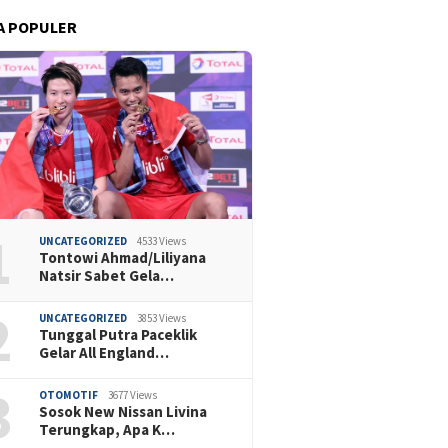
A POPULER
1
UNCATEGORIZED
4533 Views
Tontowi Ahmad/Liliyana
Natsir Sabet Gela…
2
UNCATEGORIZED
3853 Views
Tunggal Putra Paceklik
Gelar All England…
3
OTOMOTIF
3677 Views
Sosok New Nissan Livina
Terungkap, Apa K…