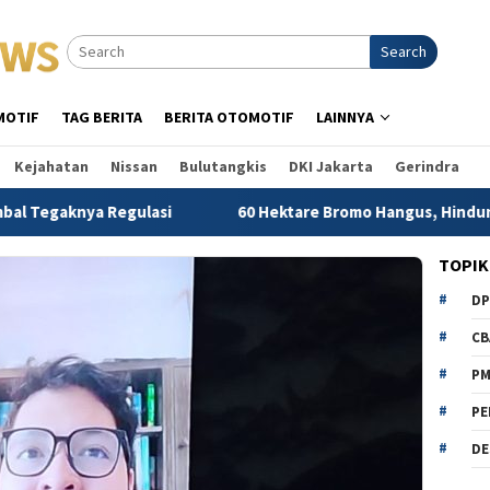
Search
MOTIF
TAG BERITA
BERITA OTOMOTIF
LAINNYA
Kejahatan
Nissan
Bulutangkis
DKI Jakarta
Gerindra
nya Regulasi
60 Hektare Bromo Hangus, Hindun Anisah De
TOPIK
D
CB
P
PE
DE