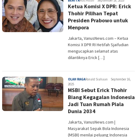
BERITA
Mas Husni
September 18, 2025
Ketua Komisi X DPR: Erick
Thohir Pilihan Tepat
Presiden Prabowo untuk
Menpora
Jakarta, VanusNews.com – Ketua
Komisi X DPR RI Hetifah Sjaifudian
mengucapkan selamat atas
dilantiknya Erick […]
OLAH RAGA
Ronald Siahaan
September 16,
2025
MSBI Sebut Erick Thohir
Biang Kegagalan Indonesia
Jadi Tuan Rumah Piala
Dunia 2034
Jakarta, VanusNews.com |
Masyarakat Sepak Bola Indonesia
(MSBI) menilai peluang Indonesia