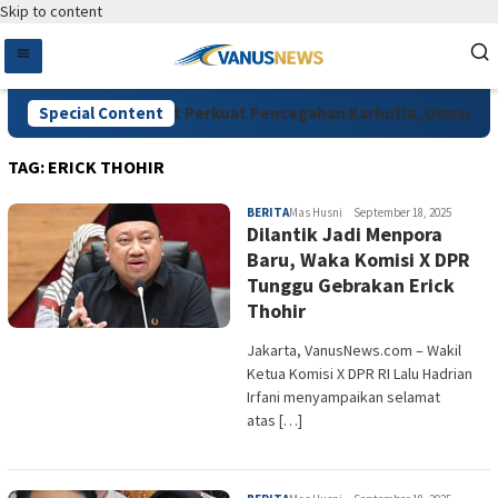
Skip to content
Minta Kemenhut Perkuat Pencegahan Karhutla, Usman Husin
Special Content
TAG:
ERICK THOHIR
BERITA
Mas Husni
September 18, 2025
Dilantik Jadi Menpora
Baru, Waka Komisi X DPR
Tunggu Gebrakan Erick
Thohir
Jakarta, VanusNews.com – Wakil
Ketua Komisi X DPR RI Lalu Hadrian
Irfani menyampaikan selamat
atas […]