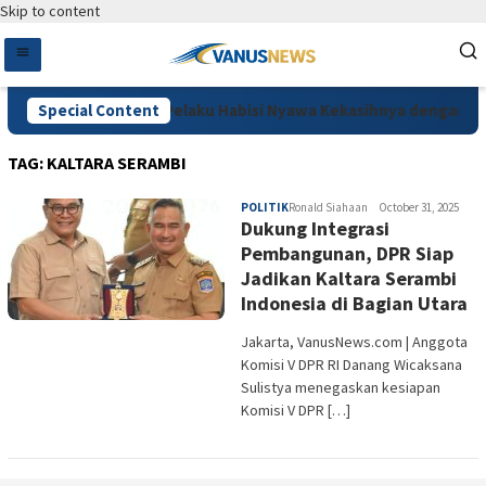
Skip to content
Diduga Cemburu, Pelaku Habisi Nyawa Kekasihnya dengan Cara
Special Content
TAG:
KALTARA SERAMBI
POLITIK
Ronald Siahaan
October 31, 2025
Dukung Integrasi
Pembangunan, DPR Siap
Jadikan Kaltara Serambi
Indonesia di Bagian Utara
Jakarta, VanusNews.com | Anggota
Komisi V DPR RI Danang Wicaksana
Sulistya menegaskan kesiapan
Komisi V DPR […]