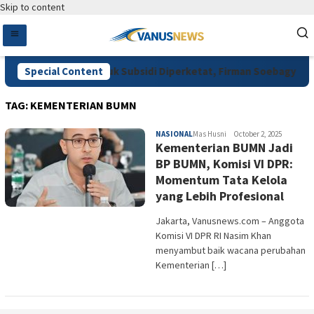
Skip to content
nta Pengawasan Pupuk Subsidi Diperketat, Firman Soebagyo Dor
Special Content
TAG:
KEMENTERIAN BUMN
NASIONAL
Mas Husni
October 2, 2025
Kementerian BUMN Jadi
BP BUMN, Komisi VI DPR:
Momentum Tata Kelola
yang Lebih Profesional
Jakarta, Vanusnews.com – Anggota
Komisi VI DPR RI Nasim Khan
menyambut baik wacana perubahan
Kementerian […]