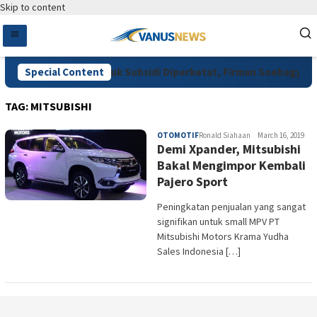
Skip to content
inta Pengawasan Pupuk Subsidi Diperketat, Firman Soebagyo Dor
Special Content
TAG:
MITSUBISHI
OTOMOTIF
Ronald Siahaan
March 16, 2019
Demi Xpander, Mitsubishi
Bakal Mengimpor Kembali
Pajero Sport
Peningkatan penjualan yang sangat
signifikan untuk small MPV PT
Mitsubishi Motors Krama Yudha
Sales Indonesia […]