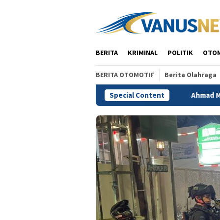
Skip
to
content
BERITA
KRIMINAL
POLITIK
OTO
BERITA OTOMOTIF
Berita Olahraga
: Jangan Bertindak Saat Api Muncul
Special Content
Ahmad Muzani: Qanu