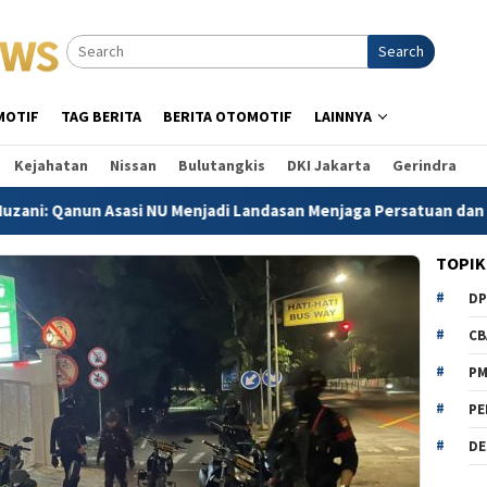
Search
MOTIF
TAG BERITA
BERITA OTOMOTIF
LAINNYA
Kejahatan
Nissan
Bulutangkis
DKI Jakarta
Gerindra
n Asasi NU Menjadi Landasan Menjaga Persatuan dan Keutuhan 
TOPIK
D
CB
P
PE
DE