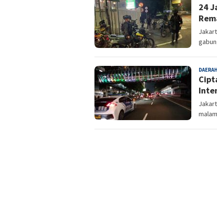
24 J
Rema
Jakart
gabun
DAERA
Cipt
Inte
Jakart
malam