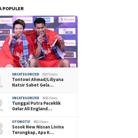
A POPULER
1
UNCATEGORIZED
4543 Views
Tontowi Ahmad/Liliyana
Natsir Sabet Gela…
2
UNCATEGORIZED
3856 Views
Tunggal Putra Paceklik
Gelar All England…
3
OTOMOTIF
3682 Views
Sosok New Nissan Livina
Terungkap, Apa K…