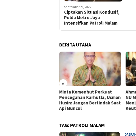
September 28, 2025
Ciptakan Situasi Kondusif,
Polda Metro Jaya
Intensifkan Patroli Malam
BERITA UTAMA
«
 Coffee Festival Jadi
Minta Kemenhut Perkuat
Ahmad M
rak Ekonomi Lokal
Pencegahan Karhutla, Usman
NU Menj
Husin: Jangan Bertindak Saat
Menjaga
Api Muncul
Keutuha
TAG:
PATROLI MALAM
DAERA