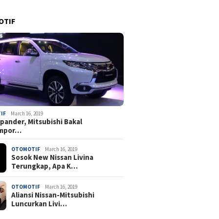
OTIF
IF
March 16, 2019
pander, Mitsubishi Bakal
mpor…
uan Senpi di
Wamena Coffee Festival Jadi
Minta Keme
OTOMOTIF
March 16, 2019
DPR: Keselamatan
Penggerak Ekonomi Lokal
Pencegahan
Sosok New Nissan Livina
dik Harus Jadi
Husin: Jang
Terungkap, Apa K…
 Utama
Api Muncul
OTOMOTIF
March 16, 2019
Aliansi Nissan-Mitsubishi
Luncurkan Livi…