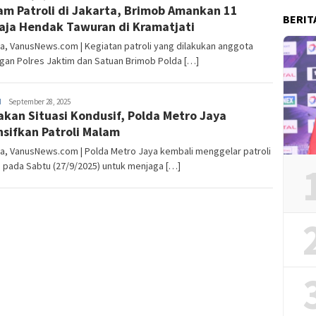
am Patroli di Jakarta, Brimob Amankan 11
Siahaan
BERIT
ja Hendak Tawuran di Kramatjati
a, VanusNews.com | Kegiatan patroli yang dilakukan anggota
gan Polres Jaktim dan Satuan Brimob Polda […]
H
Ronald
September 28, 2025
akan Situasi Kondusif, Polda Metro Jaya
Siahaan
nsifkan Patroli Malam
a, VanusNews.com | Polda Metro Jaya kembali menggelar patroli
 pada Sabtu (27/9/2025) untuk menjaga […]