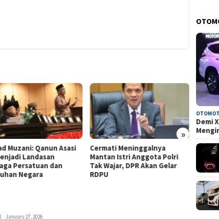
OTOM
OTOMOT
Demi X
Mengi
»
uzani: Qanun Asasi
Cermati Meninggalnya
Kecam Tem
adi Landasan
Mantan Istri Anggota Polri
Sekolah, 
 Persatuan dan
Tak Wajar, DPR Akan Gelar
Peserta Di
n Negara
RDPU
Prioritas
H
Ronald
January 27, 2026