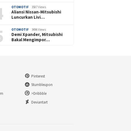
4
OTOMOTIF
3587 Views
Aliansi Nissan-Mitsubishi
Luncurkan Livi…
5
OTOMOTIF
3496 Views
Demi Xpander, Mitsubishi
Bakal Mengimpor…
Pinterest
Stumbleupon
am
>Dribbble
n
Deviantart