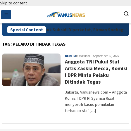
Skip to content
inta Pengawasan Pupuk Subsidi Diperketat, Firman Soebagyo Do
Special Content
TAG:
PELAKU DITINDAK TEGAS
BERITA
Mas Husni
September 27, 2025
Anggota TNI Pukul Staf
Artis Zaskia Mecca, Komisi
I DPR Minta Pelaku
Ditindak Tegas
Jakarta, Vanusnews.com – Anggota
Komisi I DPR RI Syamsu Rizal
menyoroti kasus pemukulan
terhadap staf […]