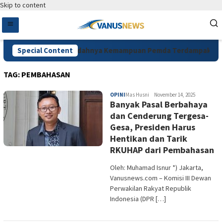
Skip to content
Special Content
Sesalkan Rendahnya Kemampuan Pemda Terdampak Benca
TAG:
PEMBAHASAN
OPINI
Mas Husni
November 14, 2025
Banyak Pasal Berbahaya
dan Cenderung Tergesa-
Gesa, Presiden Harus
Hentikan dan Tarik
RKUHAP dari Pembahasan
Oleh: Muhamad Isnur *) Jakarta,
Vanusnews.com – Komisi III Dewan
Perwakilan Rakyat Republik
Indonesia (DPR […]