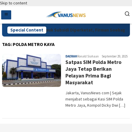
Skip to content
Minta Pengawasan Pupuk Subsidi Diperketat, Firman Soebagyo Do
Special Content
TAG:
POLDA METRO KAYA
DAERAH
Ronald Siahaan
September 29, 2025
Satpas SIM Polda Metro
Jaya Tetap Berikan
Pelayan Prima Bagi
Masyarakat
Jakarta, VanusNews com | Sejak
menjabat sebagai Kasi SIM Polda
Metro Jaya, Kompol Dicky Dwi […]