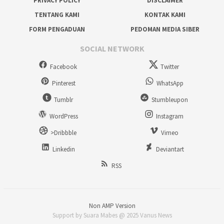
PRIVACY POLICY
DISCLAIMER
TENTANG KAMI
KONTAK KAMI
FORM PENGADUAN
PEDOMAN MEDIA SIBER
SOCIAL NETWORK
Facebook
Twitter
Pinterest
WhatsApp
Tumblr
Stumbleupon
WordPress
Instagram
>Dribbble
Vimeo
Linkedin
Deviantart
RSS
Non AMP Version
Support by Suara Mabes @ 2025 Vanus News