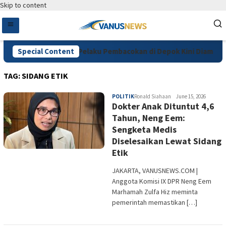
Skip to content
Diduga Cemburu, Pelaku Pembacokan di Depok Kini Diamankan
Special Content
TAG:
SIDANG ETIK
POLITIK
Ronald Siahaan
June 15, 2026
Dokter Anak Dituntut 4,6
Tahun, Neng Eem:
Sengketa Medis
Diselesaikan Lewat Sidang
Etik
JAKARTA, VANUSNEWS.COM |
Anggota Komisi IX DPR Neng Eem
Marhamah Zulfa Hiz meminta
pemerintah memastikan […]