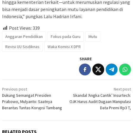
hingga kementerian terkait—untuk merumuskan regulasi yang
bisa menjadi dasar peningkatan mutu layanan pendidikan di
Indonesia,” pungkas Lalu Hadrian Irfani.
Post Views:
339
Anggaran Pendidikan
Fokus pada Guru
Mutu
Revisi UU Sisdiknas
Waka Komisi X DPR
SHARE
Post
Previous post
Next post
navigation
Dukung Semangat Presiden
Skandal ‘Angka Cantik’ Insurtech:
Prabowo, Mulyanto: Saatnya
OJK Harus Audit Dugaan Manipulasi
Berantas Tuntas Korupsi Tambang
Data Premi Rp3 T,
RELATED POSTS