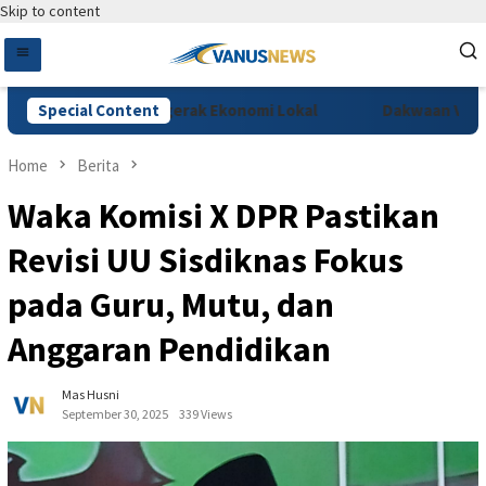
Skip to content
tival Jadi Penggerak Ekonomi Lokal
Special Content
Dakwaan Vidi Batal
Home
Berita
Waka Komisi X DPR Pastikan
Revisi UU Sisdiknas Fokus
pada Guru, Mutu, dan
Anggaran Pendidikan
Mas Husni
September 30, 2025
339 Views