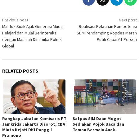
Post
Previous post
Next post
navigation
Mahfuz Sidik Ajak Generasi Muda
Realisasi Pelatihan Kompetensi
Pelajari dan Mulai Berinteraksi
SDM Pendamping Kopdes Merah
dengan Masalah Dinamika Politik
Putih Capai 61 Persen
Global
RELATED POSTS
Rangkap Jabatan Komisaris PT
Satpas SIM Daan Mogot
Jamkrida Jakarta Disorot, CBA
Sediakan Pojok Baca dan
Minta Kejati DKI Panggil
Taman Bermain Anak
Pramono