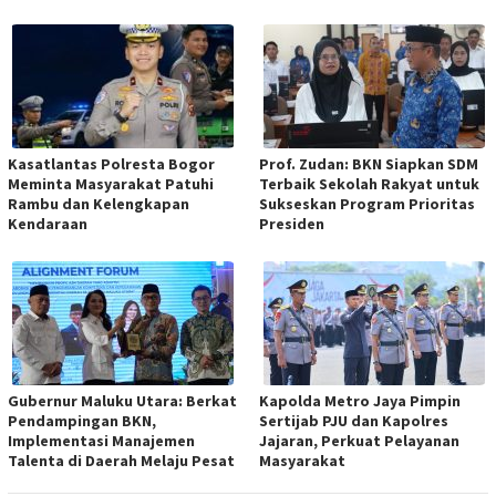
Kasatlantas Polresta Bogor
Prof. Zudan: BKN Siapkan SDM
Meminta Masyarakat Patuhi
Terbaik Sekolah Rakyat untuk
Rambu dan Kelengkapan
Sukseskan Program Prioritas
Kendaraan
Presiden
Gubernur Maluku Utara: Berkat
Kapolda Metro Jaya Pimpin
Pendampingan BKN,
Sertijab PJU dan Kapolres
Implementasi Manajemen
Jajaran, Perkuat Pelayanan
Talenta di Daerah Melaju Pesat
Masyarakat