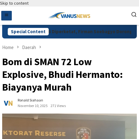
Skip to content
n Pupuk Subsidi Diperketat, Firman Soebagyo Dorong Digitalisa
Special Content
Home
Daerah
Bom di SMAN 72 Low
Explosive, Bhudi Hermanto:
Biayanya Murah
Ronald Siahaan
November 10, 2025
271 Views