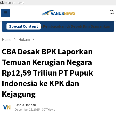
Skip to content
 Cemburu, Pelaku Pembacokan di Depok Kini Diamankan Polres 
Special Content
Home
Hukum
CBA Desak BPK Laporkan
Temuan Kerugian Negara
Rp12,59 Triliun PT Pupuk
Indonesia ke KPK dan
Kejagung
Ronald Siahaan
December 16, 2025
307 Views