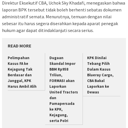
Direktur Eksekutif CBA, Uchok Sky Khadafi, menegaskan bahwa
laporan BPK tersebut tidak boleh berhenti sebatas dokumen
administratif semata. Menurutnya, temuan dengan nilai
sebesar itu harus segera diserahkan kepada aparat penegak
hukum agar dapat ditindaklanjuti secara serius.
READ MORE
Pelimpahan
Dugaan
KPK Dinilai
Kasus FA ke
Skandal Impor
Tebang Pilih
Kejagung Tak
BBM Rp958
Dalam Kasus
Berdasar dan
Triliun,
Blueray Cargo,
Janggal, KPK
FORMASI akan
CBA Bakal
Harus Ambil Alih
Laporkan
Laporkan ke
United Tractors
Dewas
dan
Pamapersada
ke KPK,
Kejagung,
serta Polri