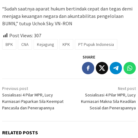
“Sudah saatnya aparat hukum bertindak cepat dan tegas demi
menjaga keuangan negara dan akuntabilitas pengelolaan
BUMN,” tutup Uchok Sky. VN-RON
Post Views:
307
BPK
CNA
Kejagung
KPK
PT Pupuk Indonesia
SHARE
Post
Previous post
Next post
navigation
Sosialisasi 4 Pilar MPR, Lucy
Sosialisasi 4 Pilar MPR, Lucy
Kurniasari Paparkan Sila Keempat
Kurniasari Makna Sila Keadilan
Pancasila dan Penerapannya
Sosial dan Penerapannya
RELATED POSTS