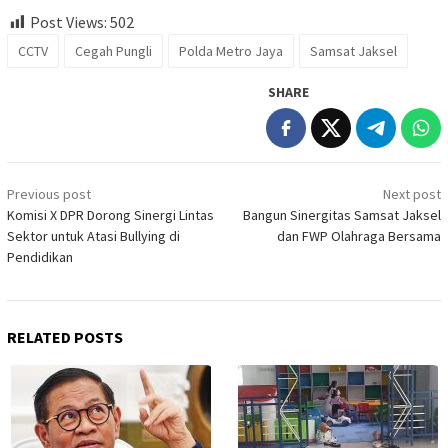
Post Views:
502
CCTV
Cegah Pungli
Polda Metro Jaya
Samsat Jaksel
SHARE
Post
Previous post
Next post
navigation
Komisi X DPR Dorong Sinergi Lintas
Bangun Sinergitas Samsat Jaksel
Sektor untuk Atasi Bullying di
dan FWP Olahraga Bersama
Pendidikan
RELATED POSTS