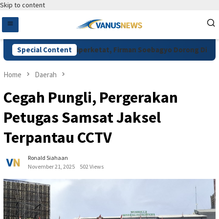
Skip to content
 Pupuk Subsidi Diperketat, Firman Soebagyo Dorong Digitalisas
Special Content
Home
Daerah
Cegah Pungli, Pergerakan
Petugas Samsat Jaksel
Terpantau CCTV
Ronald Siahaan
November 21, 2025
502 Views