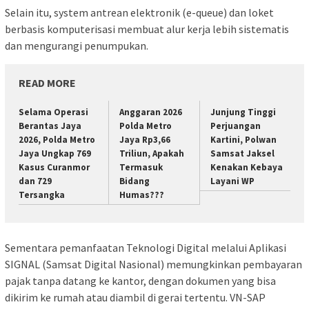
Selain itu, system antrean elektronik (e-queue) dan loket
berbasis komputerisasi membuat alur kerja lebih sistematis
dan mengurangi penumpukan.
READ MORE
Selama Operasi
Anggaran 2026
Junjung Tinggi
Berantas Jaya
Polda Metro
Perjuangan
2026, Polda Metro
Jaya Rp3,66
Kartini, Polwan
Jaya Ungkap 769
Triliun, Apakah
Samsat Jaksel
Kasus Curanmor
Termasuk
Kenakan Kebaya
dan 729
Bidang
Layani WP
Tersangka
Humas???
Sementara pemanfaatan Teknologi Digital melalui Aplikasi
SIGNAL (Samsat Digital Nasional) memungkinkan pembayaran
pajak tanpa datang ke kantor, dengan dokumen yang bisa
dikirim ke rumah atau diambil di gerai tertentu. VN-SAP