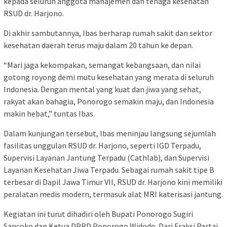
kepada seluruh anggota manajemen dan tenaga kesehatan
RSUD dr. Harjono.
Di akhir sambutannya, Ibas berharap rumah sakit dan sektor
kesehatan daerah terus maju dalam 20 tahun ke depan.
“Mari jaga kekompakan, semangat kebangsaan, dan nilai
gotong royong demi mutu kesehatan yang merata di seluruh
Indonesia. Dengan mental yang kuat dan jiwa yang sehat,
rakyat akan bahagia, Ponorogo semakin maju, dan Indonesia
makin hebat,” tuntas Ibas.
Dalam kunjungan tersebut, Ibas meninjau langsung sejumlah
fasilitas unggulan RSUD dr. Harjono, seperti IGD Terpadu,
Supervisi Layanan Jantung Terpadu (Cathlab), dan Supervisi
Layanan Kesehatan Jiwa Terpadu. Sebagai rumah sakit tipe B
terbesar di Dapil Jawa Timur VII, RSUD dr. Harjono kini memiliki
peralatan medis modern, termasuk alat MRI katerisasi jantung.
Kegiatan ini turut dihadiri oleh Bupati Ponorogo Sugiri
Sancoko dan Ketua DPRD Ponorogo Widodo. Dari Fraksi Partai