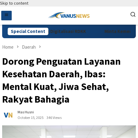
Skip to content
ebagyo Dorong Digitalisasi RDKK
Special Content
Minta Kemenhut Perkua
Home
Daerah
Dorong Penguatan Layanan
Kesehatan Daerah, Ibas:
Mental Kuat, Jiwa Sehat,
Rakyat Bahagia
Mas Husni
October 15, 2025
346 Views