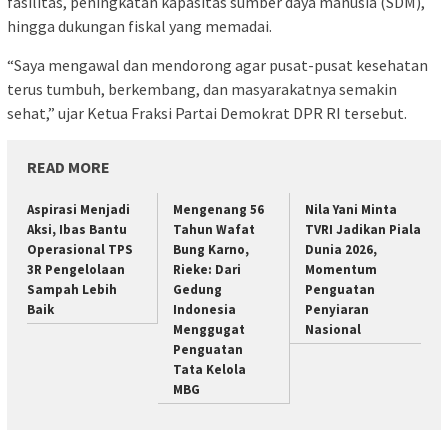
fasilitas, peningkatan kapasitas sumber daya manusia (SDM),
hingga dukungan fiskal yang memadai.
“Saya mengawal dan mendorong agar pusat-pusat kesehatan
terus tumbuh, berkembang, dan masyarakatnya semakin
sehat,” ujar Ketua Fraksi Partai Demokrat DPR RI tersebut.
READ MORE
Aspirasi Menjadi
Mengenang 56
Nila Yani Minta
Aksi, Ibas Bantu
Tahun Wafat
TVRI Jadikan Piala
Operasional TPS
Bung Karno,
Dunia 2026,
3R Pengelolaan
Rieke: Dari
Momentum
Sampah Lebih
Gedung
Penguatan
Baik
Indonesia
Penyiaran
Menggugat
Nasional
Penguatan
Tata Kelola
MBG