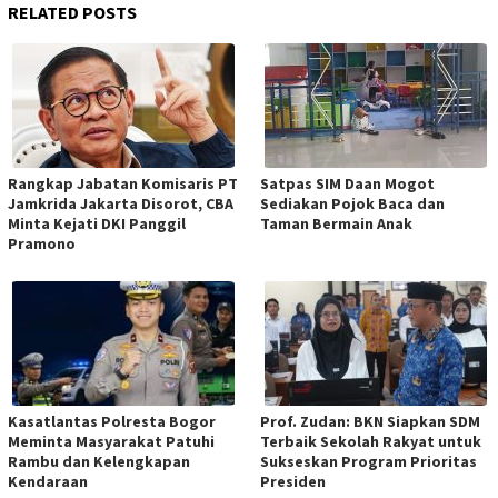
RELATED POSTS
Rangkap Jabatan Komisaris PT
Satpas SIM Daan Mogot
Jamkrida Jakarta Disorot, CBA
Sediakan Pojok Baca dan
Minta Kejati DKI Panggil
Taman Bermain Anak
Pramono
Kasatlantas Polresta Bogor
Prof. Zudan: BKN Siapkan SDM
Meminta Masyarakat Patuhi
Terbaik Sekolah Rakyat untuk
Rambu dan Kelengkapan
Sukseskan Program Prioritas
Kendaraan
Presiden