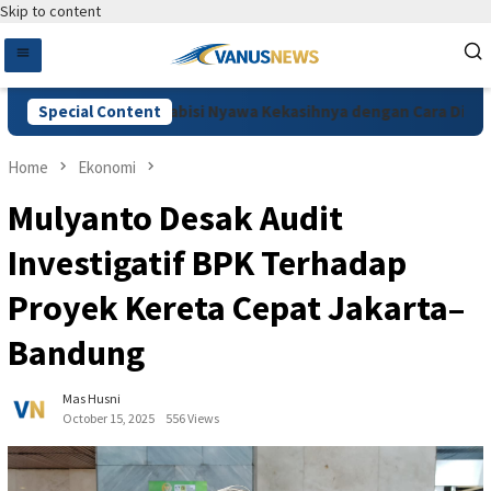
Skip to content
mburu, Pelaku Habisi Nyawa Kekasihnya dengan Cara Dimutilasi 
Special Content
Home
Ekonomi
Mulyanto Desak Audit
Investigatif BPK Terhadap
Proyek Kereta Cepat Jakarta–
Bandung
Mas Husni
October 15, 2025
556 Views