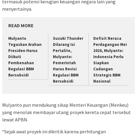
termasuk potensi kerugian keuangan negara lain yang
menyertainya.
READ MORE
Mulyanto
Suzuki Thunder
Defisit Neraca
Tegaskan Arahan
Dilarang Isi
Perdagangan Mei
Presiden Harus
Pertalite,
2026, Mulyanto:
Diikuti
Mulyanto:
Indonesia Perlu
Pembenahan
Pemerintah
Siapkan
Regulasi BBM
Harus Revisi
Cadangan
Bersubsidi
Regulasi BBM
Strategis BBM
Bersubsidi
Nasional
Mulyanto pun mendukung sikap Menteri Keuangan (Menkeu)
yang menolak membayar utang proyek kereta cepat tersebut
lewat APBN.
“Sejak awal proyek ini dikritik karena perhitungan