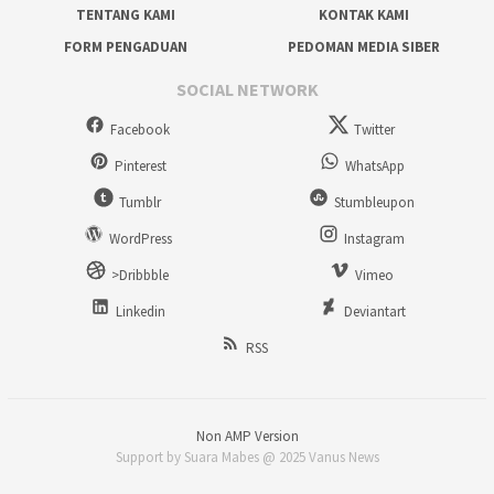
TENTANG KAMI
KONTAK KAMI
FORM PENGADUAN
PEDOMAN MEDIA SIBER
SOCIAL NETWORK
Facebook
Twitter
Pinterest
WhatsApp
Tumblr
Stumbleupon
WordPress
Instagram
>Dribbble
Vimeo
Linkedin
Deviantart
RSS
Non AMP Version
Support by Suara Mabes @ 2025 Vanus News