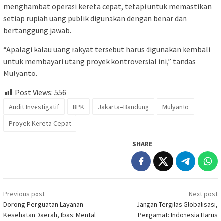
menghambat operasi kereta cepat, tetapi untuk memastikan
setiap rupiah uang publik digunakan dengan benar dan
bertanggung jawab.
“Apalagi kalau uang rakyat tersebut harus digunakan kembali
untuk membayari utang proyek kontroversial ini,” tandas
Mulyanto.
Post Views:
556
Audit Investigatif
BPK
Jakarta–Bandung
Mulyanto
Proyek Kereta Cepat
SHARE
Post
Previous post
Next post
navigation
Dorong Penguatan Layanan
Jangan Tergilas Globalisasi,
Kesehatan Daerah, Ibas: Mental
Pengamat: Indonesia Harus