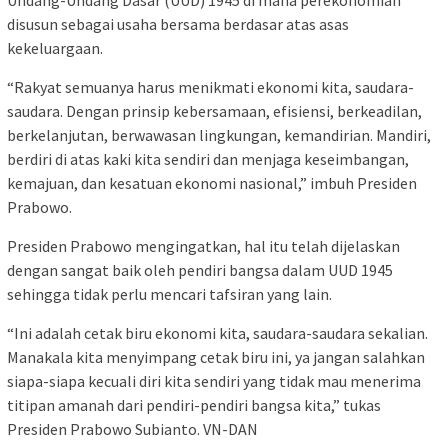
Undang-Undang Dasar (UUD) 1945 di mana perekonomian
disusun sebagai usaha bersama berdasar atas asas
kekeluargaan.
“Rakyat semuanya harus menikmati ekonomi kita, saudara-
saudara. Dengan prinsip kebersamaan, efisiensi, berkeadilan,
berkelanjutan, berwawasan lingkungan, kemandirian. Mandiri,
berdiri di atas kaki kita sendiri dan menjaga keseimbangan,
kemajuan, dan kesatuan ekonomi nasional,” imbuh Presiden
Prabowo.
Presiden Prabowo mengingatkan, hal itu telah dijelaskan
dengan sangat baik oleh pendiri bangsa dalam UUD 1945
sehingga tidak perlu mencari tafsiran yang lain.
“Ini adalah cetak biru ekonomi kita, saudara-saudara sekalian.
Manakala kita menyimpang cetak biru ini, ya jangan salahkan
siapa-siapa kecuali diri kita sendiri yang tidak mau menerima
titipan amanah dari pendiri-pendiri bangsa kita,” tukas
Presiden Prabowo Subianto. VN-DAN