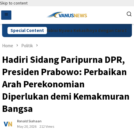
Skip to content
emburu, Pelaku Habisi Nyawa Kekasihnya dengan Cara Dimutilasi
Special Content
Home
Politik
Hadiri Sidang Paripurna DPR,
Presiden Prabowo: Perbaikan
Arah Perekonomian
Diperlukan demi Kemakmuran
Bangsa
Ronald Siahaan
May 20, 2026
212 Views