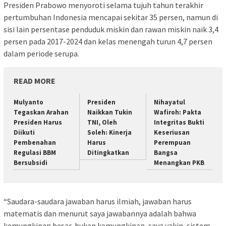
Presiden Prabowo menyoroti selama tujuh tahun terakhir
pertumbuhan Indonesia mencapai sekitar 35 persen, namun di
sisi lain persentase penduduk miskin dan rawan miskin naik 3,4
persen pada 2017-2024 dan kelas menengah turun 4,7 persen
dalam periode serupa.
READ MORE
Mulyanto
Presiden
Nihayatul
Tegaskan Arahan
Naikkan Tukin
Wafiroh: Pakta
Presiden Harus
TNI, Oleh
Integritas Bukti
Diikuti
Soleh: Kinerja
Keseriusan
Pembenahan
Harus
Perempuan
Regulasi BBM
Ditingkatkan
Bangsa
Bersubsidi
Menangkan PKB
“Saudara-saudara jawaban harus ilmiah, jawaban harus
matematis dan menurut saya jawabannya adalah bahwa
kemungkinan besar, bukan kemungkinan, saya yakin, sistem