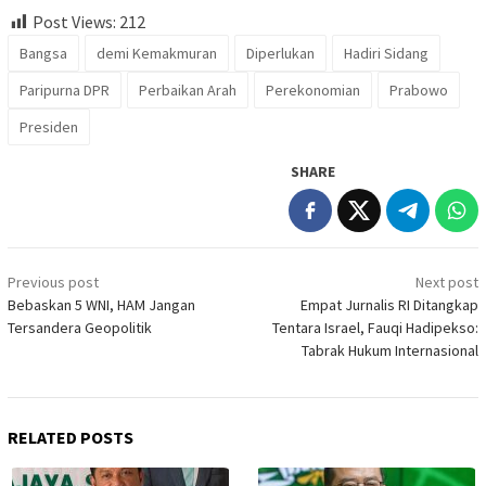
Post Views:
212
Bangsa
demi Kemakmuran
Diperlukan
Hadiri Sidang
Paripurna DPR
Perbaikan Arah
Perekonomian
Prabowo
Presiden
SHARE
Post
Previous post
Next post
navigation
Bebaskan 5 WNI, HAM Jangan
Empat Jurnalis RI Ditangkap
Tersandera Geopolitik
Tentara Israel, Fauqi Hadipekso:
Tabrak Hukum Internasional
RELATED POSTS