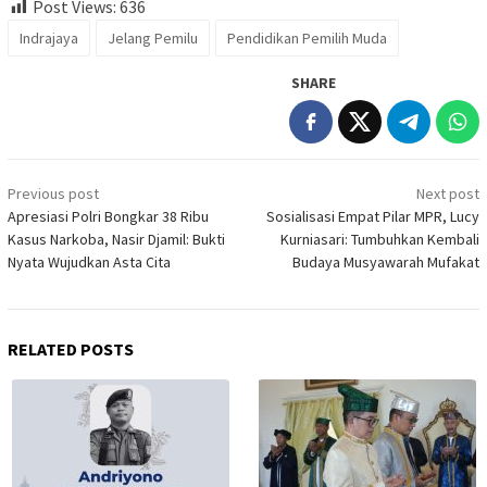
Post Views:
636
Indrajaya
Jelang Pemilu
Pendidikan Pemilih Muda
SHARE
Post
Previous post
Next post
navigation
Apresiasi Polri Bongkar 38 Ribu
Sosialisasi Empat Pilar MPR, Lucy
Kasus Narkoba, Nasir Djamil: Bukti
Kurniasari: Tumbuhkan Kembali
Nyata Wujudkan Asta Cita
Budaya Musyawarah Mufakat
RELATED POSTS