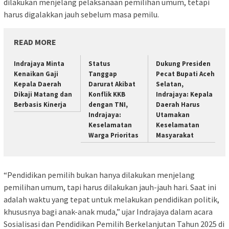
dilakukan menjelang pelaksanaan pemilihan umum, tetapi
harus digalakkan jauh sebelum masa pemilu.
READ MORE
Indrajaya Minta
Status
Dukung Presiden
Kenaikan Gaji
Tanggap
Pecat Bupati Aceh
Kepala Daerah
Darurat Akibat
Selatan,
Dikaji Matang dan
Konflik KKB
Indrajaya: Kepala
Berbasis Kinerja
dengan TNI,
Daerah Harus
Indrajaya:
Utamakan
Keselamatan
Keselamatan
Warga Prioritas
Masyarakat
“Pendidikan pemilih bukan hanya dilakukan menjelang
pemilihan umum, tapi harus dilakukan jauh-jauh hari. Saat ini
adalah waktu yang tepat untuk melakukan pendidikan politik,
khususnya bagi anak-anak muda,” ujar Indrajaya dalam acara
Sosialisasi dan Pendidikan Pemilih Berkelanjutan Tahun 2025 di