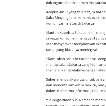
dukungan seluruh elemen masyaraka
Adapun unsur yang terlibat, mulai da
Saka Bhayangkara, komunitas ojek on
komunitas nelayan di Jakarta.
Mantan Kapolres Sukabumi ini menga
sebagai komitmen menjaga stabilita
saat masyarakat menjalankan aktivi
sosial yang biasanya meningkat.
“Kami akan terus berkolaborasi den
menciptakan Jakarta yang lebih ama
menjalankan ibadahnya dengan khusyu
Suheri mengajak warga, untuk bers
dan menenteramkan.Selain itu, masya
dalam menerima informasi, tidak m
“Semoga Bulan Suci Ramadan membaw
senantiasa dalam keadaan aman, tert