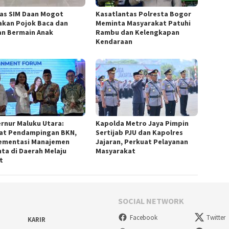
as SIM Daan Mogot
Kasatlantas Polresta Bogor
akan Pojok Baca dan
Meminta Masyarakat Patuhi
n Bermain Anak
Rambu dan Kelengkapan
Kendaraan
rnur Maluku Utara:
Kapolda Metro Jaya Pimpin
at Pendampingan BKN,
Sertijab PJU dan Kapolres
ementasi Manajemen
Jajaran, Perkuat Pelayanan
nta di Daerah Melaju
Masyarakat
t
SOCIAL NETWORK
Facebook
Twitter
KARIR