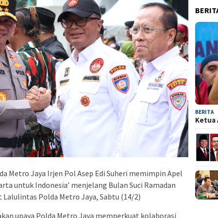
BERIT
BERITA
Ketua 
da Metro Jaya Irjen Pol Asep Edi Suheri memimpin Apel
rta untuk Indonesia’ menjelang Bulan Suci Ramadan
t Lalulintas Polda Metro Jaya, Sabtu (14/2)
upakan upaya Polda Metro Jaya memperkuat kolaborasi