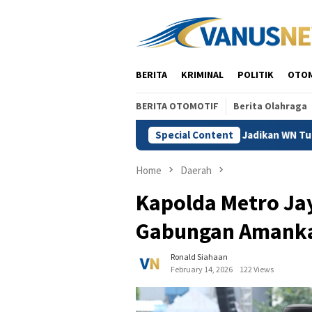
Skip
to
content
BERITA
KRIMINAL
POLITIK
OTO
BERITA OTOMOTIF
Berita Olahraga
waan Vidi Batal Demi Hukum, Jangan Jadikan WN Tumbal Tegakny
Special Content
Home
Daerah
Kapolda Metro Ja
Gabungan Amank
Ronald Siahaan
February 14, 2026
122 Views