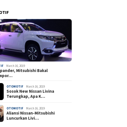
OTIF
IF
March 16, 2019
pander, Mitsubishi Bakal
mpor…
OTOMOTIF
March 16, 2019
Sosok New Nissan Livina
Terungkap, Apa K…
OTOMOTIF
March 16, 2019
Aliansi Nissan-Mitsubishi
Luncurkan Livi…