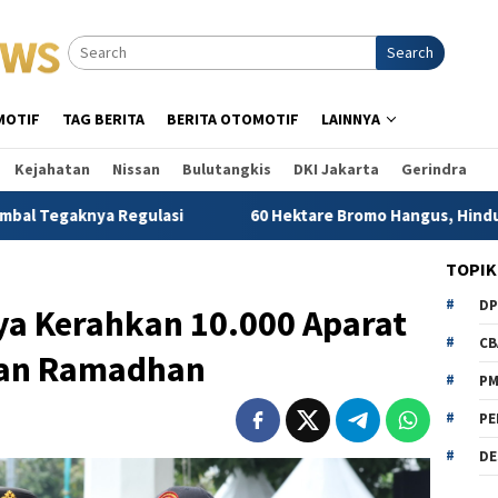
Search
MOTIF
TAG BERITA
BERITA OTOMOTIF
LAINNYA
Kejahatan
Nissan
Bulutangkis
DKI Jakarta
Gerindra
a Regulasi
60 Hektare Bromo Hangus, Hindun Anisah Desa
TOPIK
D
ya Kerahkan 10.000 Aparat
CB
an Ramadhan
P
PE
DE