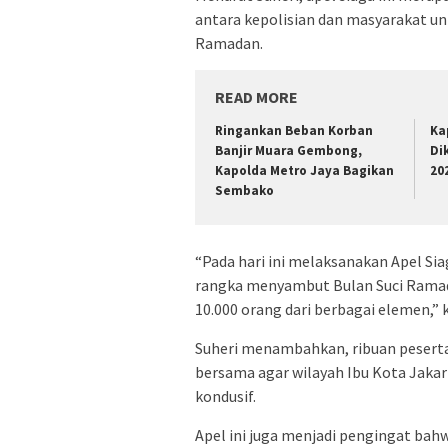
antara kepolisian dan masyarakat u
Ramadan.
READ MORE
Ringankan Beban Korban
Ka
Banjir Muara Gembong,
Di
Kapolda Metro Jaya Bagikan
20
Sembako
“Pada hari ini melaksanakan Apel S
rangka menyambut Bulan Suci Ramadan
10.000 orang dari berbagai elemen,” k
Suheri menambahkan, ribuan peserta
bersama agar wilayah Ibu Kota Jakart
kondusif.
Apel ini juga menjadi pengingat b