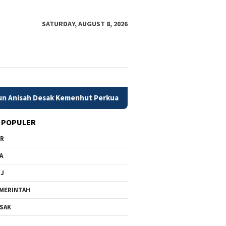
SATURDAY, AUGUST 8, 2026
k Kemenhut Perkuat Mitigasi Dini Karhutla
79 Daerah Ke
 POPULER
PR
A
MJ
MERINTAH
SAK