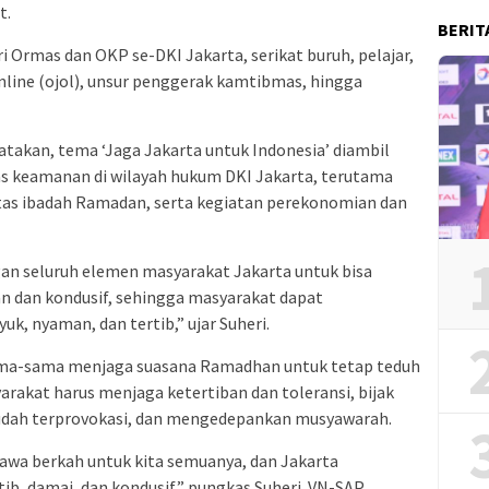
t.
BERIT
ri Ormas dan OKP se-DKI Jakarta, serikat buruh, pelajar,
line (ojol), unsur penggerak kamtibmas, hingga
takan, tema ‘Jaga Jakarta untuk Indonesia’ diambil
s keamanan di wilayah hukum DKI Jakarta, terutama
tas ibadah Ramadan, serta kegiatan perekonomian dan
gan seluruh elemen masyarakat Jakarta untuk bisa
n dan kondusif, sehingga masyarakat dapat
k, nyaman, dan tertib,” ujar Suheri.
ama-sama menjaga suasana Ramadhan untuk tetap teduh
rakat harus menjaga ketertiban dan toleransi, bijak
udah terprovokasi, dan mengedepankan musyawarah.
a berkah untuk kita semuanya, dan Jakarta
ib, damai, dan kondusif,” pungkas Suheri. VN-SAP