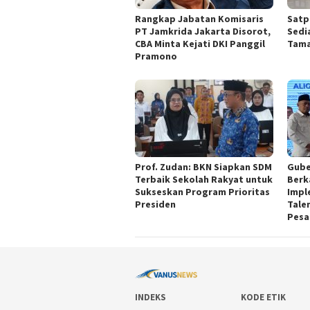
Rangkap Jabatan Komisaris
Satp
PT Jamkrida Jakarta Disorot,
Sedi
CBA Minta Kejati DKI Panggil
Tama
Pramono
Prof. Zudan: BKN Siapkan SDM
Gube
Terbaik Sekolah Rakyat untuk
Berk
Sukseskan Program Prioritas
Impl
Presiden
Tale
Pesa
INDEKS
KODE ETIK