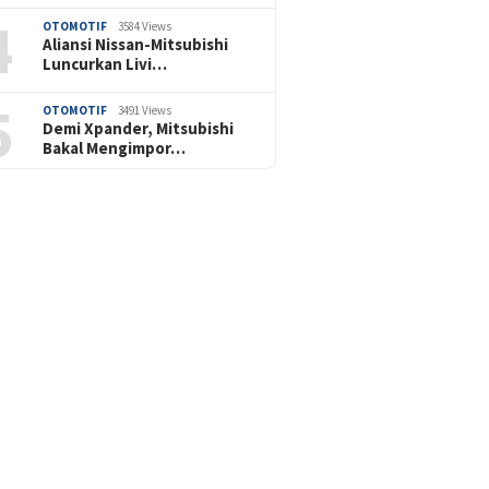
4
OTOMOTIF
3584 Views
Aliansi Nissan-Mitsubishi
Luncurkan Livi…
5
OTOMOTIF
3491 Views
Demi Xpander, Mitsubishi
Bakal Mengimpor…