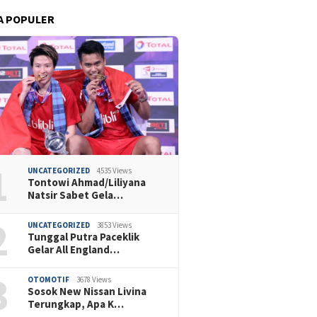
A POPULER
1
UNCATEGORIZED
4535 Views
Tontowi Ahmad/Liliyana
Natsir Sabet Gela…
2
UNCATEGORIZED
3853 Views
Tunggal Putra Paceklik
Gelar All England…
3
OTOMOTIF
3678 Views
Sosok New Nissan Livina
Terungkap, Apa K…