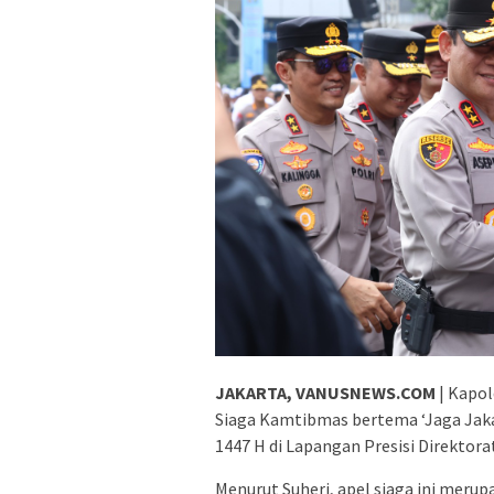
JAKARTA, VANUSNEWS.COM
| Kapol
Siaga Kamtibmas bertema ‘Jaga Jaka
1447 H di Lapangan Presisi Direktora
Menurut Suheri, apel siaga ini mer