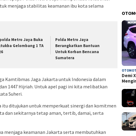
ntuk menjaga stabilitas keamanan ibu kota selama
OTOM
polda Metro Jaya Buka
Polda Metro Jaya
ktukba Gelombang 1 TA
Berangkatkan Bantuan
26
Untuk Korban Bencana
Sumatera
OTOMOT
Demi X
iaga Kamtibmas Jaga Jakarta untuk Indonesia dalam
Mengi
 1447 Hijriah. Untuk apel pagi ini kita melibatkan
ata Suheri.
 itu ditujukan untuk memperkuat sinergi dan komitmen
a dan sekitarnya tetap aman, tertib, damai, serta
ahwa menjaga keamanan Jakarta serta membutuhkan