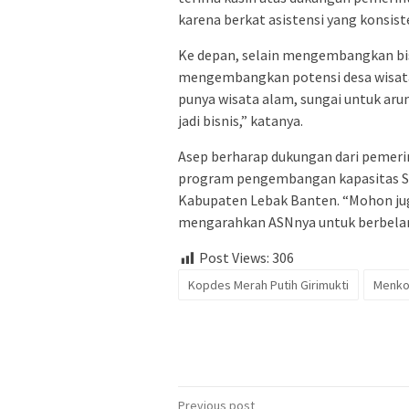
karena berkat asistensi yang konsis
Ke depan, selain mengembangkan bisn
mengembangkan potensi desa wisata a
punya wisata alam, sungai untuk aru
jadi bisnis,” katanya.
Asep berharap dukungan dari pemer
program pengembangan kapasitas SD
Kabupaten Lebak Banten. “Mohon ju
mengarahkan ASNnya untuk berbelanj
Post Views:
306
Kopdes Merah Putih Girimukti
Menk
Post
Previous post