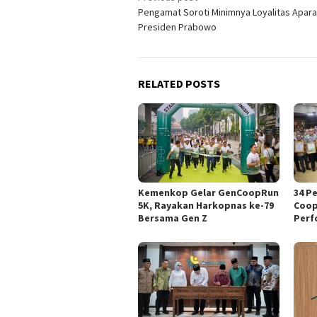
Pengamat Soroti Minimnya Loyalitas Apara
navigation
Presiden Prabowo
RELATED POSTS
Kemenkop Gelar GenCoopRun
34 P
5K, Rayakan Harkopnas ke-79
Coop
Bersama Gen Z
Perf