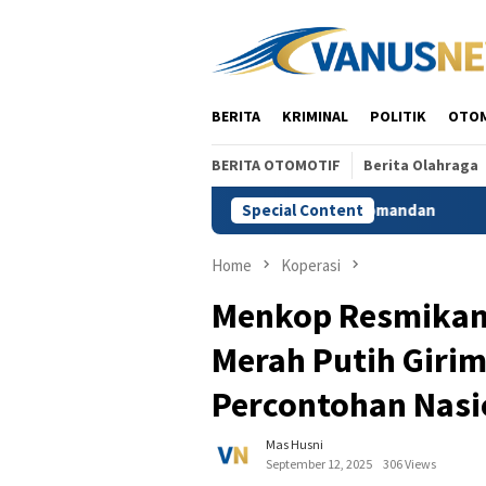
Skip
to
content
BERITA
KRIMINAL
POLITIK
OTO
BERITA OTOMOTIF
Berita Olahraga
, Alex Indra: Perlu Seorang Komandan
Special Content
Rencana Pengam
Home
Koperasi
Menkop Resmikan 
Merah Putih Girim
Percontohan Nasi
Mas Husni
September 12, 2025
306 Views