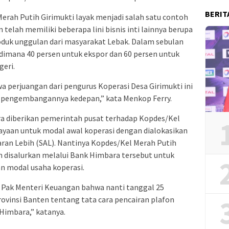
BERIT
erah Putih Girimukti layak menjadi salah satu contoh
 telah memiliki beberapa lini bisnis inti lainnya berupa
oduk unggulan dari masyarakat Lebak. Dalam sebulan
 dimana 40 persen untuk ekspor dan 60 persen untuk
eri.
 perjuangan dari pengurus Koperasi Desa Girimukti ini
am pengembangannya kedepan,” kata Menkop Ferry.
ra diberikan pemerintah pusat terhadap Kopdes/Kel
yaan untuk modal awal koperasi dengan dialokasikan
garan Lebih (SAL). Nantinya Kopdes/Kel Merah Putih
disalurkan melalui Bank Himbara tersebut untuk
n modal usaha koperasi.
 Pak Menteri Keuangan bahwa nanti tanggal 25
rovinsi Banten tentang tata cara pencairan plafon
Himbara,” katanya.