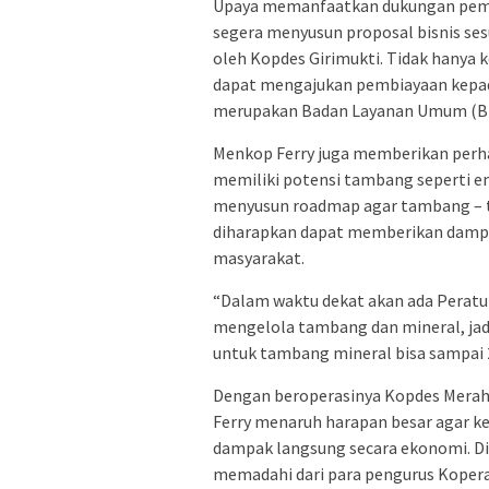
Upaya memanfaatkan dukungan pembi
segera menyusun proposal bisnis se
oleh Kopdes Girimukti. Tidak hanya 
dapat mengajukan pembiayaan kepad
merupakan Badan Layanan Umum (BL
Menkop Ferry juga memberikan perh
memiliki potensi tambang seperti em
menyusun roadmap agar tambang – ta
diharapkan dapat memberikan dampak
masyarakat.
“Dalam waktu dekat akan ada Perat
mengelola tambang dan mineral, jadi
untuk tambang mineral bisa sampai 
Dengan beroperasinya Kopdes Merah 
Ferry menaruh harapan besar agar k
dampak langsung secara ekonomi. D
memadahi dari para pengurus Koper