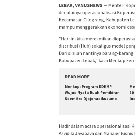
LEBAK, VANUSNEWS —
Menteri Kope
dimulainya operasionalisasi Koperas
Kecamatan Cilograng, Kabupaten Leba
mampu menggerakkan ekonomi desa d
“Hari ini kita meresmikan dioperasi
distribusi (Hub) sekaligus model pe
Dari sinilah nantinya barang-barang 
Kabupaten Lebak,” kata Menkop Fer
READ MORE
Menkop: Program KDKMP
Me
Wujud Nyata Buah Pemikiran
10
Soemitro Djojohadikusumo
In
Hadir dalam acara operasionalisasi 
Asyidiki Jayabaya dan Manajer Bisnis