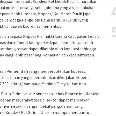
ayaan tersebut, Kopdes/ Kel Merah Putih diharapkan
suai potensi desanya sebagaimana yang akan dilakukan
kepada bank Himbara, Kopdes/ Kel Merah Putih juga
a Lembaga Pengelola Dana Bergulir (LPDB) yang
U) di bawah koordinasi Kemenkop.
atian kepada Kopdes Girimukti karena Kabupaten Lebak
as dan mineral lainnya. Ke depan, pemerintah telah
mbang rakyat dapat dikelola oleh koperasi sehingga
 yang lebih besar bagi kemajuan dan kesejahteraan
uran Pemerintah yang memperbolehkan koperasi
 luas lahan yang diperbolehkan dikerjakan koperasi
2.500 hektar,” sambung Menkop Ferry Juliantono.
Putih Girimukti di Kabupaten Lebak Banten ini, Menkop
edepan masyarakat desa di sektor dapat merasakan
irinya meyakini dengan bekal pengalaman yang
asi, Kopdes/ Kel Girimukti akan mampu membantu