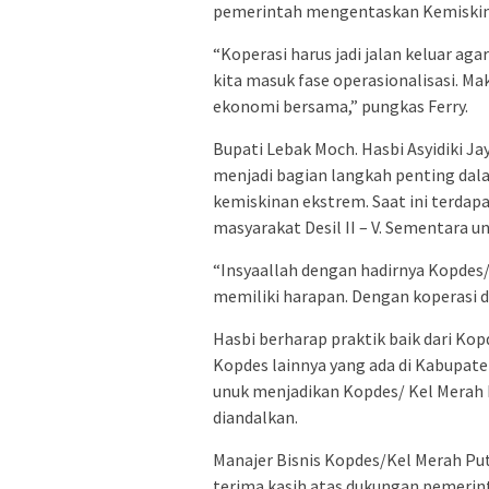
pemerintah mengentaskan Kemiskina
“Koperasi harus jadi jalan keluar aga
kita masuk fase operasionalisasi. Mak
ekonomi bersama,” pungkas Ferry.
Bupati Lebak Moch. Hasbi Asyidiki J
menjadi bagian langkah penting da
kemiskinan ekstrem. Saat ini terdapa
masyarakat Desil II – V. Sementara un
“Insyaallah dengan hadirnya Kopdes/
memiliki harapan. Dengan koperasi d
Hasbi berharap praktik baik dari Kop
Kopdes lainnya yang ada di Kabupa
unuk menjadikan Kopdes/ Kel Merah 
diandalkan.
Manajer Bisnis Kopdes/Kel Merah Pu
terima kasih atas dukungan pemeri