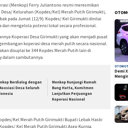
rasi (Menkop) Ferry Juliantono resmi meresmikan
i Desa/ Kelurahan (Kopdes/Kel) Merah Putih Girimukti,
OTOM
k pada Jumat (12/9). Kopdes/ Kel Girimukti dinilai
an mengelola potensi lokal secara profesional.
kannya Koperasi Desa Girimukti yang akan menjadi pusat
ngembangan koperasi desa merah putih secara nasional.
akan disuplai ke 344 Kopdes Merah Putih lain di
ry dalam sambutannya.
OTOMOT
Demi X
Mengi
nkop Berdialog dengan
Menkop Kunjungi Rumah
 Asosiasi Desa Seluruh
Bung Hatta, Komitmen
donesia
Lanjutkan Perjuangan
Koperasi Nasional
Kopdes/Kel Merah Putih Girimukti Bupati Lebak Hasbi
 Kopdes/ Kel Merah Putih Girimukti Asep Kurnia.