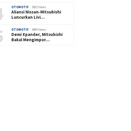
4
OTOMOTIF
3582 Views
Aliansi Nissan-Mitsubishi
Luncurkan Livi…
5
OTOMOTIF
3489 Views
Demi Xpander, Mitsubishi
Bakal Mengimpor…