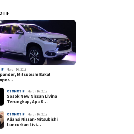
OTIF
IF
March 16, 2019
pander, Mitsubishi Bakal
mpor…
OTOMOTIF
March 16, 2019
Sosok New Nissan Livina
Terungkap, Apa K…
OTOMOTIF
March 16, 2019
Aliansi Nissan-Mitsubishi
Luncurkan Livi…