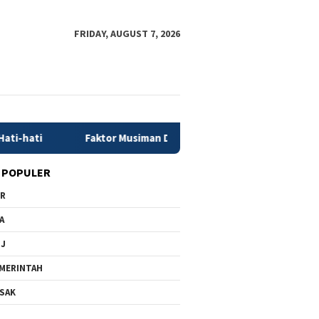
FRIDAY, AUGUST 7, 2026
Faktor Musiman Dongkrak Pertumbuhan Ekonomi 5,29 Persen
 POPULER
PR
A
MJ
MERINTAH
SAK