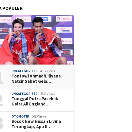
A POPULER
1
UNCATEGORIZED
4517 Views
Tontowi Ahmad/Liliyana
Natsir Sabet Gela…
2
UNCATEGORIZED
3850 Views
Tunggal Putra Paceklik
Gelar All England…
3
OTOMOTIF
3675 Views
Sosok New Nissan Livina
Terungkap, Apa K…