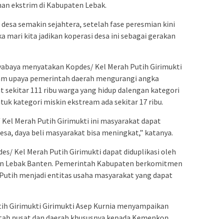
n ekstrim di Kabupaten Lebak.
r desa semakin sejahtera, setelah fase peresmian kini
a mari kita jadikan koperasi desa ini sebagai gerakan
ayabaya menyatakan Kopdes/ Kel Merah Putih Girimukti
lam upaya pemerintah daerah mengurangi angka
t sekitar 111 ribu warga yang hidup dalengan kategori
tuk kategori miskin ekstream ada sekitar 17 ribu.
 Kel Merah Putih Girimukti ini masyarakat dapat
esa, daya beli masyarakat bisa meningkat,” katanya.
des/ Kel Merah Putih Girimukti dapat diduplikasi oleh
ten Lebak Banten. Pemerintah Kabupaten berkomitmen
Putih menjadi entitas usaha masyarakat yang dapat
tih Girimukti Girimukti Asep Kurnia menyampaikan
ntah pusat dan daerah khususnya kepada Kemenkop