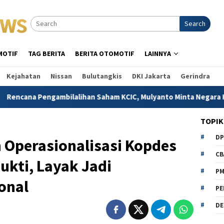
Search
MOTIF
TAG BERITA
BERITA OTOMOTIF
LAINNYA
Kejahatan
Nissan
Bulutangkis
DKI Jakarta
Gerindra
bilalihan Saham KCIC, Mulyanto Minta Negara Hati-hati
TOPIK
D
Operasionalisasi Kopdes
CB
ukti, Layak Jadi
P
onal
PE
DE