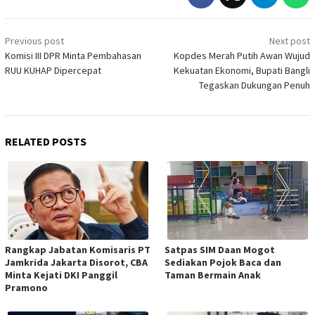
Post
Previous post
Next post
navigation
Komisi III DPR Minta Pembahasan
Kopdes Merah Putih Awan Wujud
RUU KUHAP Dipercepat
Kekuatan Ekonomi, Bupati Bangli
Tegaskan Dukungan Penuh
RELATED POSTS
Rangkap Jabatan Komisaris PT
Satpas SIM Daan Mogot
Jamkrida Jakarta Disorot, CBA
Sediakan Pojok Baca dan
Minta Kejati DKI Panggil
Taman Bermain Anak
Pramono