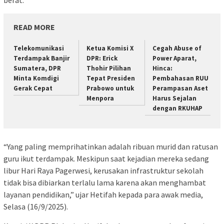
READ MORE
Telekomunikasi
Ketua Komisi X
Cegah Abuse of
Terdampak Banjir
DPR: Erick
Power Aparat,
Sumatera, DPR
Thohir Pilihan
Hinca:
Minta Komdigi
Tepat Presiden
Pembahasan RUU
Gerak Cepat
Prabowo untuk
Perampasan Aset
Menpora
Harus Sejalan
dengan RKUHAP
“Yang paling memprihatinkan adalah ribuan murid dan ratusan
guru ikut terdampak. Meskipun saat kejadian mereka sedang
libur Hari Raya Pagerwesi, kerusakan infrastruktur sekolah
tidak bisa dibiarkan terlalu lama karena akan menghambat
layanan pendidikan,” ujar Hetifah kepada para awak media,
Selasa (16/9/2025).