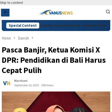
Skip to content
res Jakpus Ungkap 132 Kg Ganja Asal Aceh Libatkan Residivis
Special Content
Home
Daerah
Pasca Banjir, Ketua Komisi X
DPR: Pendidikan di Bali Harus
Cepat Pulih
Mas Husni
September 16, 2025
288 Views