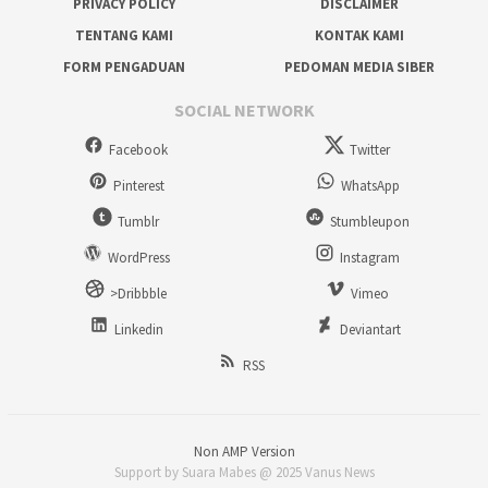
PRIVACY POLICY
DISCLAIMER
TENTANG KAMI
KONTAK KAMI
FORM PENGADUAN
PEDOMAN MEDIA SIBER
SOCIAL NETWORK
Facebook
Twitter
Pinterest
WhatsApp
Tumblr
Stumbleupon
WordPress
Instagram
>Dribbble
Vimeo
Linkedin
Deviantart
RSS
Non AMP Version
Support by Suara Mabes @ 2025 Vanus News