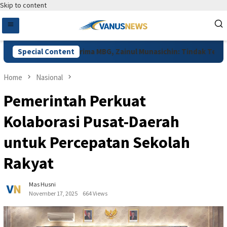
Skip to content
Data Ganda Penerima MBG, Zainul Munasichin: Tindak Tegas
Special Content
Home
Nasional
Pemerintah Perkuat
Kolaborasi Pusat-Daerah
untuk Percepatan Sekolah
Rakyat
Mas Husni
November 17, 2025
664 Views