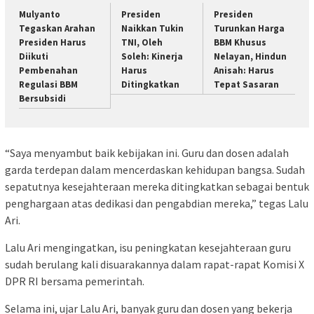
Mulyanto
Presiden
Presiden
Tegaskan Arahan
Naikkan Tukin
Turunkan Harga
Presiden Harus
TNI, Oleh
BBM Khusus
Diikuti
Soleh: Kinerja
Nelayan, Hindun
Pembenahan
Harus
Anisah: Harus
Regulasi BBM
Ditingkatkan
Tepat Sasaran
Bersubsidi
“Saya menyambut baik kebijakan ini. Guru dan dosen adalah
garda terdepan dalam mencerdaskan kehidupan bangsa. Sudah
sepatutnya kesejahteraan mereka ditingkatkan sebagai bentuk
penghargaan atas dedikasi dan pengabdian mereka,” tegas Lalu
Ari.
Lalu Ari mengingatkan, isu peningkatan kesejahteraan guru
sudah berulang kali disuarakannya dalam rapat-rapat Komisi X
DPR RI bersama pemerintah.
Selama ini, ujar Lalu Ari, banyak guru dan dosen yang bekerja