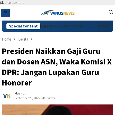
Skip to content
 Festival Jadi Penggerak Ekonomi Lokal
Special Content
Dakwaan Vidi B
Home
Berita
Presiden Naikkan Gaji Guru
dan Dosen ASN, Waka Komisi X
DPR: Jangan Lupakan Guru
Honorer
Mas Husni
September 23, 2025
466 Views