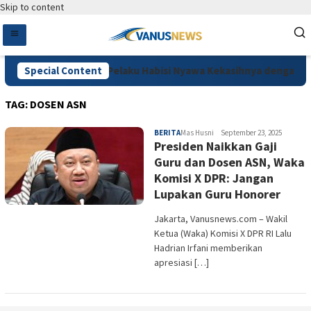
Skip to content
Diduga Cemburu, Pelaku Habisi Nyawa Kekasihnya dengan Car
Special Content
TAG:
DOSEN ASN
BERITA
Mas Husni
September 23, 2025
Presiden Naikkan Gaji
Guru dan Dosen ASN, Waka
Komisi X DPR: Jangan
Lupakan Guru Honorer
Jakarta, Vanusnews.com – Wakil
Ketua (Waka) Komisi X DPR RI Lalu
Hadrian Irfani memberikan
apresiasi […]