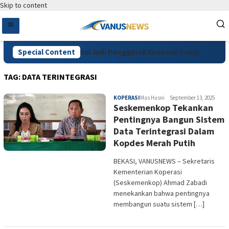
Skip to content
Wamena Coffee Festival Jadi Penggerak Ekonomi Lokal
Special Content
D
TAG:
DATA TERINTEGRASI
KOPERASI
Mas Husni
September 13, 2025
Seskemenkop Tekankan
Pentingnya Bangun Sistem
Data Terintegrasi Dalam
Kopdes Merah Putih
BEKASI, VANUSNEWS – Sekretaris
Kementerian Koperasi
(Seskemenkop) Ahmad Zabadi
menekankan bahwa pentingnya
membangun suatu sistem […]