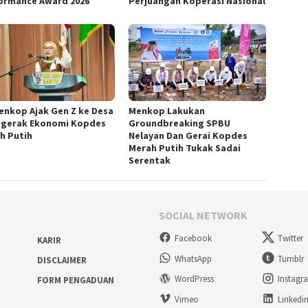
ormance Award 2026
Perjuangan Koperasi Nasional
nkop Ajak Gen Z ke Desa
Menkop Lakukan
gerak Ekonomi Kopdes
Groundbreaking SPBU
h Putih
Nelayan Dan Gerai Kopdes
Merah Putih Tukak Sadai
Serentak
SOCIAL NETWORK
Facebook
Twitter
KARIR
WhatsApp
Tumblr
DISCLAIMER
WordPress
Instagr
FORM PENGADUAN
Vimeo
Linkedi