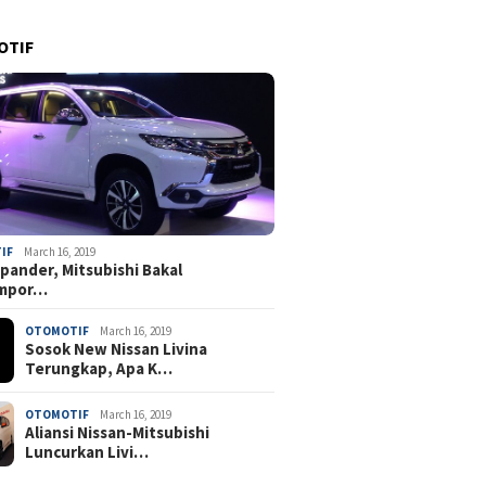
OTIF
IF
March 16, 2019
pander, Mitsubishi Bakal
mpor…
OTOMOTIF
March 16, 2019
Sosok New Nissan Livina
Terungkap, Apa K…
OTOMOTIF
March 16, 2019
Aliansi Nissan-Mitsubishi
Luncurkan Livi…