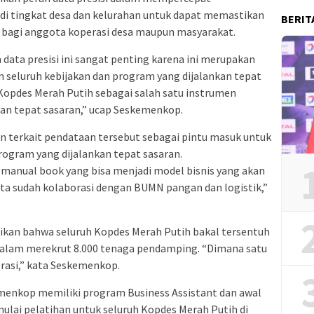
i tingkat desa dan kelurahan untuk dapat memastikan
BERIT
i bagi anggota koperasi desa maupun masyarakat.
ta presisi ini sangat penting karena ini merupakan
seluruh kebijakan dan program yang dijalankan tepat
 Kopdes Merah Putih sebagai salah satu instrumen
gan tepat sasaran,” ucap Seskemenkop.
gin terkait pendataan tersebut sebagai pintu masuk untuk
ogram yang dijalankan tepat sasaran.
manual book yang bisa menjadi model bisnis yang akan
kita sudah kolaborasi dengan BUMN pangan dan logistik,”
ikan bahwa seluruh Kopdes Merah Putih bakal tersentuh
lam merekrut 8.000 tenaga pendamping. “Dimana satu
asi,” kata Seskemenkop.
enkop memiliki program Business Assistant dan awal
ai pelatihan untuk seluruh Kopdes Merah Putih di