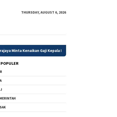
THURSDAY, AUGUST 6, 2026
aikan Gaji Kepala Daerah Dikaji Matang dan Berbasis Kinerja
 POPULER
PR
A
MJ
MERINTAH
SAK