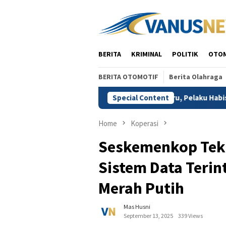
Skip
to
content
BERITA
KRIMINAL
POLITIK
OTO
BERITA OTOMOTIF
Berita Olahraga
res Depok
Diduga Cemburu, Pelaku Habisi Nyawa Kekasihn
Special Content
Home
Koperasi
Seskemenkop Tek
Sistem Data Terin
Merah Putih
Mas Husni
September 13, 2025
339 Views