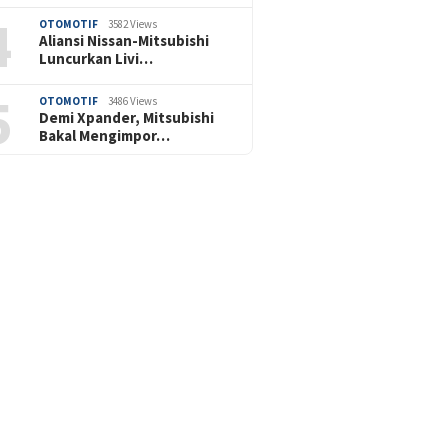
4
OTOMOTIF
3582 Views
Aliansi Nissan-Mitsubishi
Luncurkan Livi…
5
OTOMOTIF
3486 Views
Demi Xpander, Mitsubishi
Bakal Mengimpor…