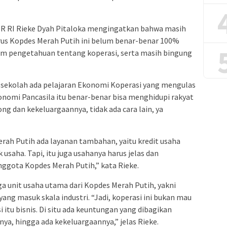
PR RI Rieke Dyah Pitaloka mengingatkan bahwa masih
rus Kopdes Merah Putih ini belum benar-benar 100%
m pengetahuan tentang koperasi, serta masih bingung
lu sekolah ada pelajaran Ekonomi Koperasi yang mengulas
onomi Pancasila itu benar-benar bisa menghidupi rakyat
 dan kekeluargaannya, tidak ada cara lain, ya
ah Putih ada layanan tambahan, yaitu kredit usaha
 usaha. Tapi, itu juga usahanya harus jelas dan
nggota Kopdes Merah Putih,” kata Rieke.
ga unit usaha utama dari Kopdes Merah Putih, yakni
 yang masuk skala industri. “Jadi, koperasi ini bukan mau
i itu bisnis. Di situ ada keuntungan yang dibagikan
a, hingga ada kekeluargaannya,” jelas Rieke.