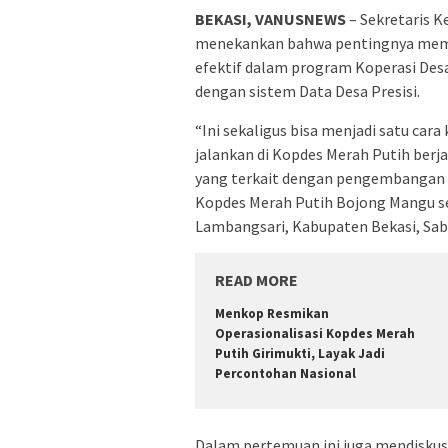
BEKASI, VANUSNEWS
– Sekretaris 
menekankan bahwa pentingnya memba
efektif dalam program Koperasi Desa
dengan sistem Data Desa Presisi.
“Ini sekaligus bisa menjadi satu ca
jalankan di Kopdes Merah Putih berj
yang terkait dengan pengembangan 
Kopdes Merah Putih Bojong Mangu se
Lambangsari, Kabupaten Bekasi, Sabt
READ MORE
Menkop Resmikan
Operasionalisasi Kopdes Merah
Putih Girimukti, Layak Jadi
Percontohan Nasional
Dalam pertemuan ini juga mendiskus