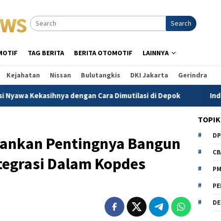
Search
MOTIF
TAG BERITA
BERITA OTOMOTIF
LAINNYA
Kejahatan
Nissan
Bulutangkis
DKI Jakarta
Gerindra
ya dengan Cara Dimutilasi di Depok
Indrajaya Minta Ken
TOPIK
D
ankan Pentingnya Bangun
CB
tegrasi Dalam Kopdes
P
PE
DE