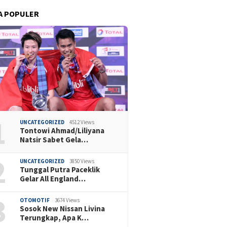
A POPULER
1
UNCATEGORIZED
4512 Views
Tontowi Ahmad/Liliyana
Natsir Sabet Gela…
2
UNCATEGORIZED
3850 Views
Tunggal Putra Paceklik
Gelar All England…
3
OTOMOTIF
3674 Views
Sosok New Nissan Livina
Terungkap, Apa K…