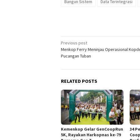
Bangun Sistem
Data Terintegrasi
Post
Previous post
Menkop Ferry Meninjau Operasional Kopd
navigation
Pucangan Tuban
RELATED POSTS
Kemenkop Gelar GenCoopRun
34 P
5K, Rayakan Harkopnas ke-79
Coop