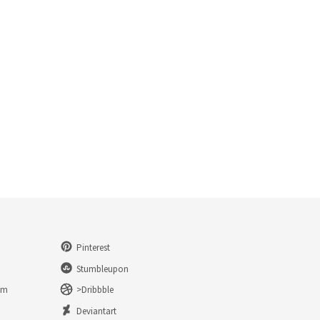
Pinterest
Stumbleupon
am
>Dribbble
n
Deviantart