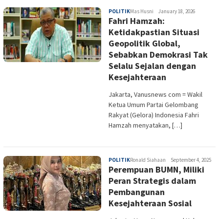
POLITIK
Mas Husni
January 18, 2026
Fahri Hamzah:
Ketidakpastian Situasi
Geopolitik Global,
Sebabkan Demokrasi Tak
Selalu Sejalan dengan
Kesejahteraan
Jakarta, Vanusnews com = Wakil
Ketua Umum Partai Gelombang
Rakyat (Gelora) Indonesia Fahri
Hamzah menyatakan, […]
POLITIK
Ronald Siahaan
September 4, 2025
Perempuan BUMN, Miliki
Peran Strategis dalam
Pembangunan
Kesejahteraan Sosial