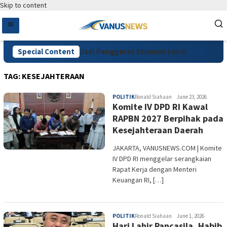
Skip to content
ena Coffee Festival Jadi Penggerak Ekonomi Lokal
Special Content
Dakwa
TAG:
KESEJAHTERAAN
POLITIK
Ronald Siahaan
June 23, 2026
Komite IV DPD RI Kawal
RAPBN 2027 Berpihak pada
Kesejahteraan Daerah
JAKARTA, VANUSNEWS.COM | Komite
IV DPD RI menggelar serangkaian
Rapat Kerja dengan Menteri
Keuangan RI, […]
POLITIK
Ronald Siahaan
June 1, 2026
Hari Lahir Pancasila, Habib