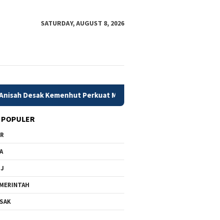
SATURDAY, AUGUST 8, 2026
nhut Perkuat Mitigasi Dini Karhutla
79 Daerah Kekuran
 POPULER
PR
A
MJ
MERINTAH
SAK