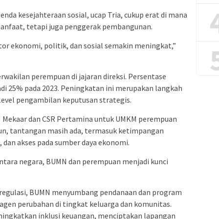
nda kesejahteraan sosial, ucap Tria, cukup erat di mana
nfaat, tetapi juga penggerak pembangunan.
r ekonomi, politik, dan sosial semakin meningkat,”
kilan perempuan di jajaran direksi. Persentase
di 25% pada 2023. Peningkatan ini merupakan langkah
level pengambilan keputusan strategis.
 Mekaar dan CSR Pertamina untuk UMKM perempuan
mun, tantangan masih ada, termasuk ketimpangan
, dan akses pada sumber daya ekonomi.
i antara negara, BUMN dan perempuan menjadi kunci
n regulasi, BUMN menyumbang pendanaan dan program
gen perubahan di tingkat keluarga dan komunitas.
meningkatkan inklusi keuangan, menciptakan lapangan