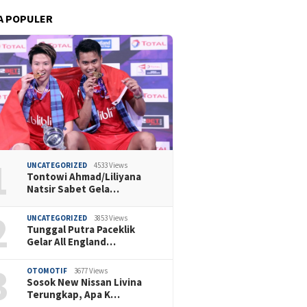
A POPULER
1
UNCATEGORIZED
4533 Views
Tontowi Ahmad/Liliyana
Natsir Sabet Gela…
2
UNCATEGORIZED
3853 Views
Tunggal Putra Paceklik
Gelar All England…
3
OTOMOTIF
3677 Views
Sosok New Nissan Livina
Terungkap, Apa K…