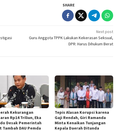
SHARE
Next post
stigasi
Guru Anggota TPPK Lakukan Kekerasan Seksual,
DPR: Harus Dihukum Berat
aerah Kekurangan
Tepis Alasan Korupsi karena
aran Rp14 Triliun, Eka
Gaji Rendah, Giri Ramanda
do Desak Pemerintah
Minta Kenaikan Tunjangan
t Tambah DAU Pemda
Kepala Daerah Ditunda