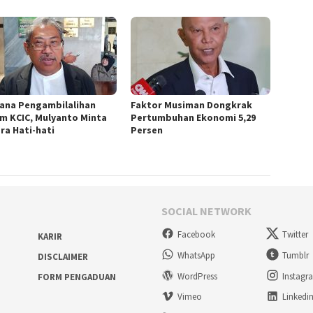
ana Pengambilalihan
Faktor Musiman Dongkrak
m KCIC, Mulyanto Minta
Pertumbuhan Ekonomi 5,29
ra Hati-hati
Persen
SOCIAL NETWORK
Facebook
Twitter
KARIR
WhatsApp
Tumblr
DISCLAIMER
WordPress
Instagr
FORM PENGADUAN
Vimeo
Linkedi