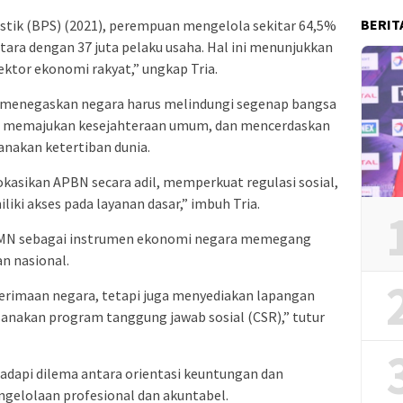
BERIT
stik (BPS) (2021), perempuan mengelola sekitar 64,5%
etara dengan 37 juta pelaku usaha. Hal ini menunjukkan
ktor ekonomi rakyat,” ungkap Tria.
ia menegaskan negara harus melindungi segenap bangsa
a, memajukan kesejahteraan umum, dan mencerdaskan
anakan ketertiban dunia.
kasikan APBN secara adil, memperkuat regulasi sosial,
iki akses pada layanan dasar,” imbuh Tria.
 BUMN sebagai instrumen ekonomi negara memegang
n nasional.
nerimaan negara, tetapi juga menyediakan lapangan
nakan program tanggung jawab sosial (CSR),” tutur
api dilema antara orientasi keuntungan dan
ngelolaan profesional dan akuntabel.