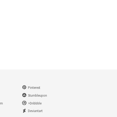
Pinterest
Stumbleupon
am
>Dribbble
n
Deviantart