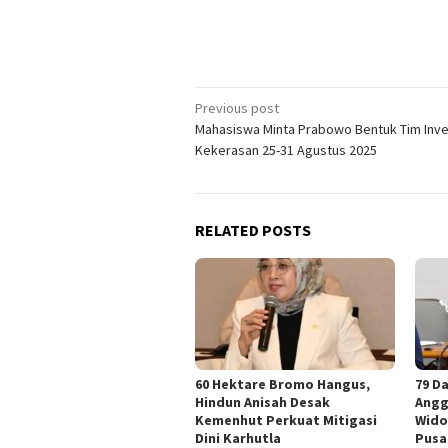
Post
Previous post
Mahasiswa Minta Prabowo Bentuk Tim Inve
navigation
Kekerasan 25-31 Agustus 2025
RELATED POSTS
60 Hektare Bromo Hangus,
79 D
Hindun Anisah Desak
Angg
Kemenhut Perkuat Mitigasi
Wido
Dini Karhutla
Pusa