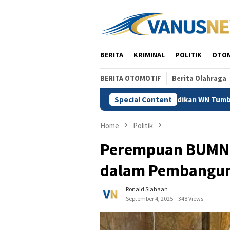
Skip
to
content
BERITA
KRIMINAL
POLITIK
OTO
BERITA OTOMOTIF
Berita Olahraga
idi Batal Demi Hukum, Jangan Jadikan WN Tumbal Tegaknya Regu
Special Content
Home
Politik
Perempuan BUMN, M
dalam Pembanguna
Ronald Siahaan
September 4, 2025
348 Views