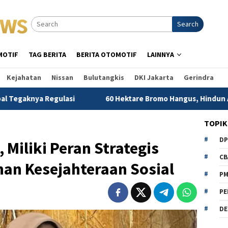
Search
MOTIF
TAG BERITA
BERITA OTOMOTIF
LAINNYA
Kejahatan
Nissan
Bulutangkis
DKI Jakarta
Gerindra
lasi
60 Hektare Bromo Hangus, Hindun Anisah Desak Keme
TOPIK
D
iliki Peran Strategis
CB
n Kesejahteraan Sosial
P
PE
DE