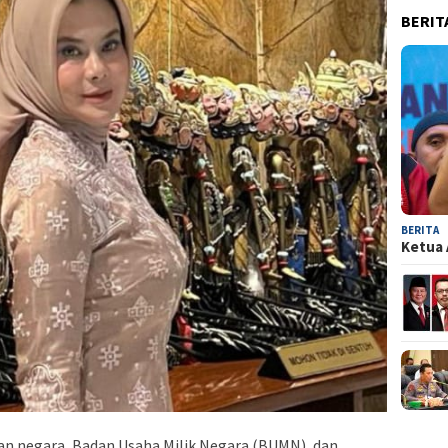
BERIT
BERITA
Ketua 
n negara, Badan Usaha Milik Negara (BUMN), dan