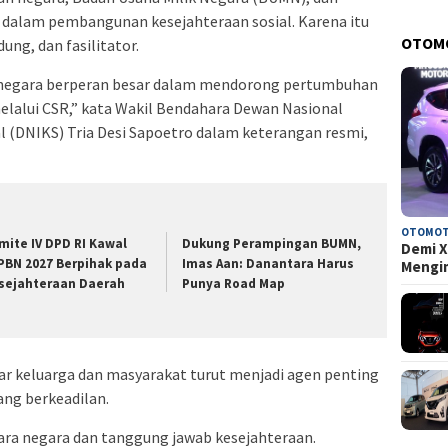
 dalam pembangunan kesejahteraan sosial. Karena itu
OTOM
ung, dan fasilitator.
negara berperan besar dalam mendorong pertumbuhan
elalui CSR,” kata Wakil Bendahara Dewan Nasional
l (DNIKS) Tria Desi Sapoetro dalam keterangan resmi,
OTOMOT
mite IV DPD RI Kawal
Dukung Perampingan BUMN,
Demi X
PBN 2027 Berpihak pada
Imas Aan: Danantara Harus
Mengi
sejahteraan Daerah
Punya Road Map
ar keluarga dan masyarakat turut menjadi agen penting
g berkeadilan.
ara negara dan tanggung jawab kesejahteraan.