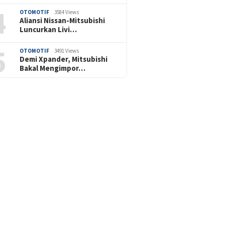
4
OTOMOTIF
3584 Views
Aliansi Nissan-Mitsubishi
Luncurkan Livi…
5
OTOMOTIF
3491 Views
Demi Xpander, Mitsubishi
Bakal Mengimpor…