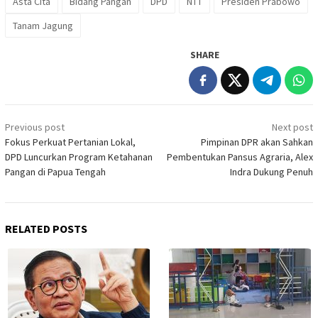
Asta Cita
Bidang Pangan
DPD
NTT
Presiden Prabowo
Tanam Jagung
SHARE
Post
Previous post
Next post
navigation
Fokus Perkuat Pertanian Lokal,
Pimpinan DPR akan Sahkan
DPD Luncurkan Program Ketahanan
Pembentukan Pansus Agraria, Alex
Pangan di Papua Tengah
Indra Dukung Penuh
RELATED POSTS