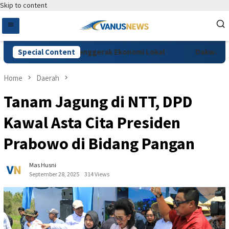
Skip to content
 Festival Jadi Penggerak Ekonomi Lokal
Special Content
Dakwaan Vidi B
Home
Daerah
Tanam Jagung di NTT, DPD
Kawal Asta Cita Presiden
Prabowo di Bidang Pangan
Mas Husni
September 28, 2025
314 Views