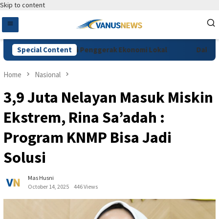
Skip to content
fee Festival Jadi Penggerak Ekonomi Lokal
Special Content
Dakwaan Vidi
Home
Nasional
3,9 Juta Nelayan Masuk Miskin
Ekstrem, Rina Sa’adah :
Program KNMP Bisa Jadi
Solusi
Mas Husni
October 14, 2025
446 Views