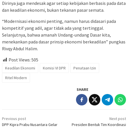
Dirinya juga mendesak agar setiap kebijakan berbasis pada data
dan keadilan ekonomi, bukan tekanan pasar semata.
“Modernisasi ekonomi penting, namun harus didasari pada
kompetitif yang adil, agar tidak ada yang tertinggal.
Selanjutnya, bahwa amanah Undang-undang Dasar kita,
menekankan pada dasar prinsip ekonomi berkeadilan” pungkas
Rivqy Abdul Halim.
Post Views:
505
Keadilan Ekonomi
Komisi VI DPR
Penataan Izin
Ritel Modern
SHARE
Post
Previous post
Next post
navigation
DPP Kipra Prabu Nusantara Gelar
Presiden Bentuk Tim Koordinasi