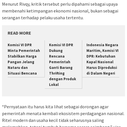
Menurut Rivqy, kritik tersebut perlu dipahami sebagai upaya
membenahi ketimpangan ekonomi nasional, bukan sebagai
serangan terhadap pelaku usaha tertentu.
READ MORE
Komisi VI DPR
Komisi VI DPR
Indonesia Negara
Minta Pemerintah
Dukung
Maritim, Komisi VI
Stabilkan Harga
Rencana
DPR: Kebutuhan
Pangan Jelang
Pemerintah
Kapal Nasional
Nataru dan
Ganti Barang
Harus Diproduksi
Situasi Bencana
Thrifting
di Dalam Negeri
dengan Produk
Lokal
“Pernyataan itu harus kita lihat sebagai dorongan agar
pemerintah menata kembali ekosistem perdagangan nasional.
Ritel modern dan usaha kecil tidak seharusnya saling
melemahkan, tetapi tumbuh bersama secara seimbang,” ujar