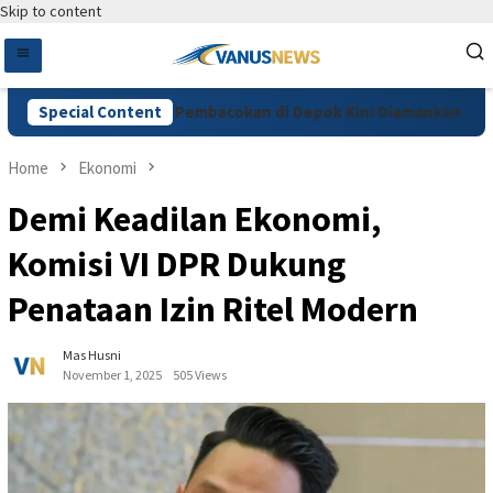
Skip to content
Cemburu, Pelaku Pembacokan di Depok Kini Diamankan Polres D
Special Content
Home
Ekonomi
Demi Keadilan Ekonomi,
Komisi VI DPR Dukung
Penataan Izin Ritel Modern
Mas Husni
November 1, 2025
505 Views