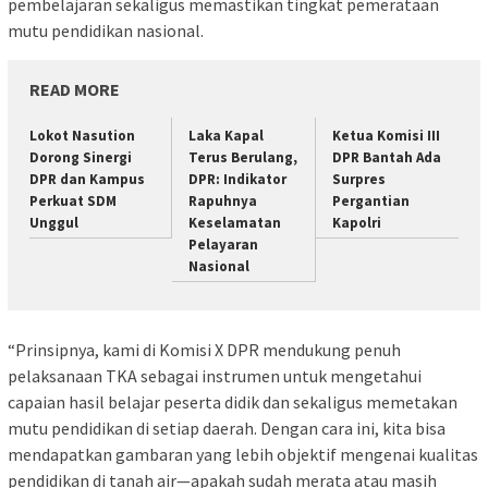
pembelajaran sekaligus memastikan tingkat pemerataan
mutu pendidikan nasional.
READ MORE
Lokot Nasution
Laka Kapal
Ketua Komisi III
Dorong Sinergi
Terus Berulang,
DPR Bantah Ada
DPR dan Kampus
DPR: Indikator
Surpres
Perkuat SDM
Rapuhnya
Pergantian
Unggul
Keselamatan
Kapolri
Pelayaran
Nasional
“Prinsipnya, kami di Komisi X DPR mendukung penuh
pelaksanaan TKA sebagai instrumen untuk mengetahui
capaian hasil belajar peserta didik dan sekaligus memetakan
mutu pendidikan di setiap daerah. Dengan cara ini, kita bisa
mendapatkan gambaran yang lebih objektif mengenai kualitas
pendidikan di tanah air—apakah sudah merata atau masih