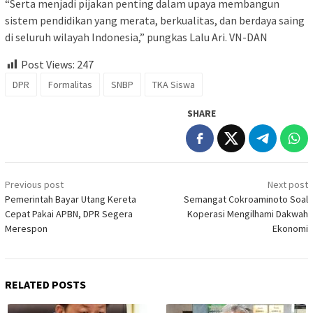
“Serta menjadi pijakan penting dalam upaya membangun
sistem pendidikan yang merata, berkualitas, dan berdaya saing
di seluruh wilayah Indonesia,” pungkas Lalu Ari. VN-DAN
Post Views:
247
DPR
Formalitas
SNBP
TKA Siswa
SHARE
Post
Previous post
Next post
navigation
Pemerintah Bayar Utang Kereta
Semangat Cokroaminoto Soal
Cepat Pakai APBN, DPR Segera
Koperasi Mengilhami Dakwah
Merespon
Ekonomi
RELATED POSTS