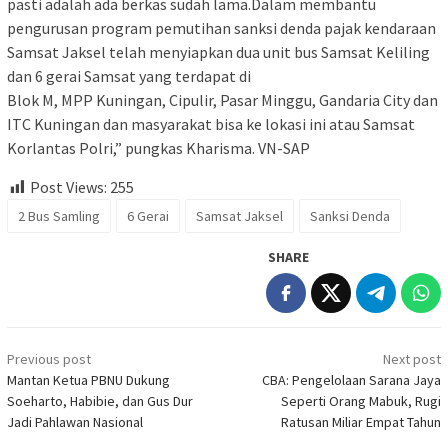
pasti adalah ada berkas sudah lama.Dalam membantu
pengurusan program pemutihan sanksi denda pajak kendaraan
Samsat Jaksel telah menyiapkan dua unit bus Samsat Keliling
dan 6 gerai Samsat yang terdapat di
Blok M, MPP Kuningan, Cipulir, Pasar Minggu, Gandaria City dan
ITC Kuningan dan masyarakat bisa ke lokasi ini atau Samsat
Korlantas Polri,” pungkas Kharisma. VN-SAP
Post Views:
255
2 Bus Samling
6 Gerai
Samsat Jaksel
Sanksi Denda
SHARE
Post
Previous post
Next post
navigation
Mantan Ketua PBNU Dukung
CBA: Pengelolaan Sarana Jaya
Soeharto, Habibie, dan Gus Dur
Seperti Orang Mabuk, Rugi
Jadi Pahlawan Nasional
Ratusan Miliar Empat Tahun