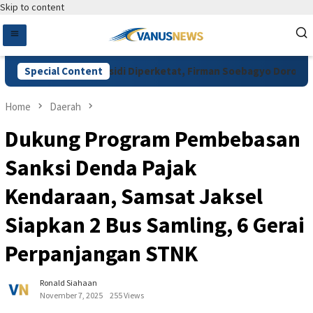
Skip to content
asan Pupuk Subsidi Diperketat, Firman Soebagyo Dorong Digita
Special Content
Home
Daerah
Dukung Program Pembebasan
Sanksi Denda Pajak
Kendaraan, Samsat Jaksel
Siapkan 2 Bus Samling, 6 Gerai
Perpanjangan STNK
Ronald Siahaan
November 7, 2025
255 Views