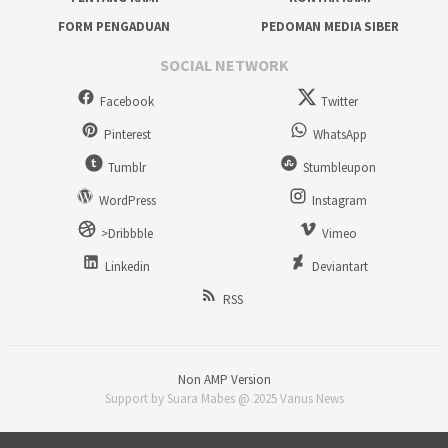
FORM PENGADUAN
PEDOMAN MEDIA SIBER
SOCIAL NETWORK
Facebook
Twitter
Pinterest
WhatsApp
Tumblr
Stumbleupon
WordPress
Instagram
>Dribbble
Vimeo
Linkedin
Deviantart
RSS
Non AMP Version
Support by Suara Mabes @ 2025 Vanus News